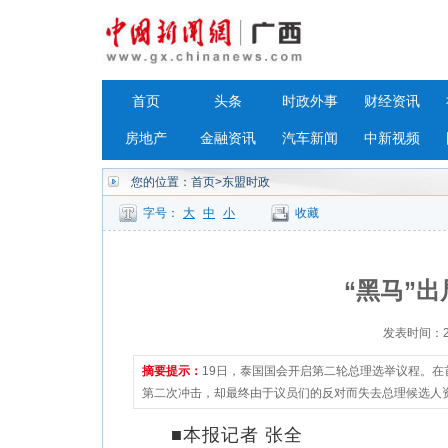
首页
头条
时政外事
财经资讯
房地产
金融资讯
汽车新闻
中新视频
您的位置：
首页
>东盟时政
字号：
大
中
小
收藏
“黑马”
发表时间：202
摘要提示：
19日，泰国国会开启第二轮总理选举议程。在
第二次冲击，却最终由于议员们的反对而失去总理候选人
■本报记者 张全