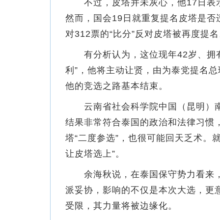
不过，皮塔并未灰心，他17日表示
然而，国会19日就重复提名皮塔是否
对312票的“比分”反对皮塔被再度
有分析认为，这位现年42岁、拥有
利”，他将主动让贤，由为泰党提名总
他的竞选之路基本结束。
云南省社会科学院中国（昆明）南
结果非常符合泰国的政治和法律习惯
塔“二度参选”，也很可能回天乏术。
让皮塔选上”。
余海秋说，在泰国保守势力看来，远
派妥协，影响的不仅是本次大选，更意
受限，其力量将被边缘化。