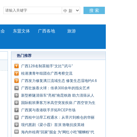
搜 索
社会
东盟文体
广西各地
旅游
热门推荐
广西128名制茶能手“文比”“武斗”
桂港澳青年组团在广西考察交流
广西发力修复漓江流域生态 修复生态湿地约4.6
万平方米
广西壮族香火球：传承300余年的指尖艺术
新型桥隧清筛车“亮相”南昆铁路 助力清筛从人
工到机械转型
国际航班乘客万米高空突发疾病 广西空管为生
命开辟绿色通道
广西冀与香港联手开拓RCEP市场
广西桂中治旱工程通水：从旱片到粮仓的华丽
转身
现代邕剧《梁小霞》首演 致敬抗疫英雄
海内外桂商“回家”掘金 为“网红小吃”螺蛳粉“代