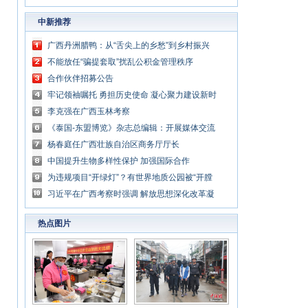
中新推荐
广西丹洲腊鸭：从“舌尖上的乡愁”到乡村振兴
的“利器”
不能放任“骗提套取”扰乱公积金管理秩序
合作伙伴招募公告
牢记领袖嘱托 勇担历史使命 凝心聚力建设新时
代中国特色社会主义壮美广西
李克强在广西玉林考察
《泰国-东盟博览》杂志总编辑：开展媒体交流
讲好中国与东盟合作故事
杨春庭任广西壮族自治区商务厅厅长
中国提升生物多样性保护 加强国际合作
为违规项目“开绿灯”？有世界地质公园被“开膛
破肚”
习近平在广西考察时强调 解放思想深化改革凝
心聚力担当实干 建设新时代中国特色社会主义
热点图片
壮美