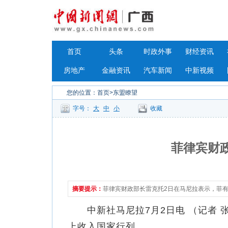
首页
头条
时政外事
财经资讯
房地产
金融资讯
汽车新闻
中新视频
您的位置：
首页
>东盟瞭望
字号：
大
中
小
收藏
菲律宾财
摘要提示：
菲律宾财政部长雷克托2日在马尼拉表示，菲有望
中新社马尼拉7月2日电 （记者 张
上收入国家行列。