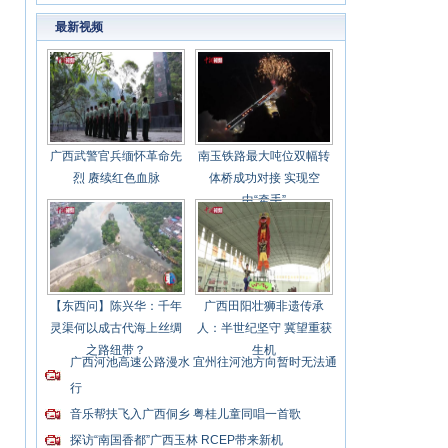
作领域之一
最新视频
广西武警官兵缅怀革命先
南玉铁路最大吨位双幅转
烈 赓续红色血脉
体桥成功对接 实现空
中“牵手”
【东西问】陈兴华：千年
广西田阳壮狮非遗传承
灵渠何以成古代海上丝绸
人：半世纪坚守 冀望重获
之路纽带？
生机
广西河池高速公路漫水 宜州往河池方向暂时无法通
行
音乐帮扶飞入广西侗乡 粤桂儿童同唱一首歌
探访“南国香都”广西玉林 RCEP带来新机