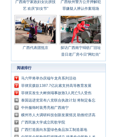
广西南宁家政妇女比拼技
广西钦州警方公开押解犯
艺 欢庆“妇女节”
罪嫌疑人辨认作案现场
广西代表团抵京
探访广西南宁绢纺厂旧址
昔日老厂房今日“网红街”
阅读排行
马六甲将举办庆端午龙舟系列活动
菲律宾拨款1387.7亿比索支持高等教育发展
菲律宾发生大树倒塌事故致3人死亡5人受伤
泰国远进党宣布八党联合执政计划 将制定备忘
录
中外服饰时装秀亮相广西南宁
横州市人大调研科技创新发展情况 助推经济高
质量发展
广西民族大学成立民歌学院
广西打造面向东盟绿色食品加工制造基地