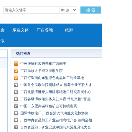
搜 索
社会
东盟文体
广西各地
旅游
专版
热门推荐
中外服饰时装秀亮相广西南宁
广西民族大学成立民歌学院
广西打造面向东盟绿色食品加工制造基地
中国首个民歌学院揭牌成立 培养专业民歌人才
广西北部湾港牵头组建零碳港口研究发展中心
探索绿色港口发展路径
广西各级博物馆集体入驻抖音 带动文物“活”起
来“潮”起来
中国—东盟共谋绿色矿业可持续发展
国际博物馆日 广西合浦汉代海丝文化旅游热
广西举办食品加工产业链招商推介会 签约金额
逾114亿
自然资源部：矿业已成中国与东盟最具活力合