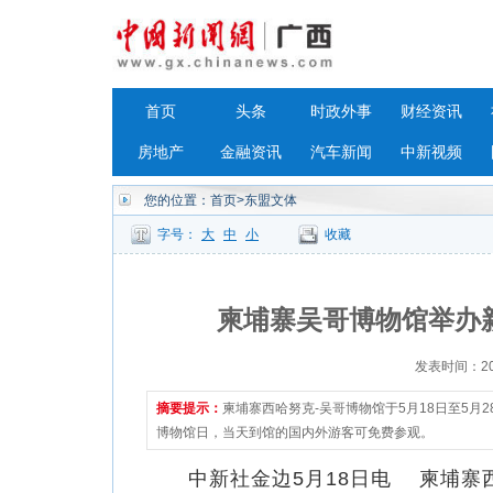
首页
头条
时政外事
财经资讯
房地产
金融资讯
汽车新闻
中新视频
您的位置：
首页
>东盟文体
字号：
大
中
小
收藏
柬埔寨吴哥博物馆举办
发表时间：2023
摘要提示：
柬埔寨西哈努克-吴哥博物馆于5月18日至5月
博物馆日，当天到馆的国内外游客可免费参观。
中新社金边5月18日电 柬埔寨西哈