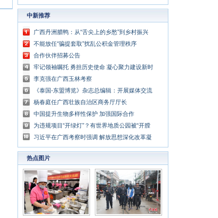
中新推荐
广西丹洲腊鸭：从“舌尖上的乡愁”到乡村振兴
的“利器”
不能放任“骗提套取”扰乱公积金管理秩序
合作伙伴招募公告
牢记领袖嘱托 勇担历史使命 凝心聚力建设新时
代中国特色社会主义壮美广西
李克强在广西玉林考察
《泰国-东盟博览》杂志总编辑：开展媒体交流
讲好中国与东盟合作故事
杨春庭任广西壮族自治区商务厅厅长
中国提升生物多样性保护 加强国际合作
为违规项目“开绿灯”？有世界地质公园被“开膛
破肚”
习近平在广西考察时强调 解放思想深化改革凝
心聚力担当实干 建设新时代中国特色社会主义
热点图片
壮美