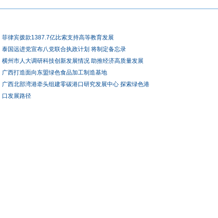
菲律宾拨款1387.7亿比索支持高等教育发展
泰国远进党宣布八党联合执政计划 将制定备忘录
横州市人大调研科技创新发展情况 助推经济高质量发展
广西打造面向东盟绿色食品加工制造基地
广西北部湾港牵头组建零碳港口研究发展中心 探索绿色港
口发展路径