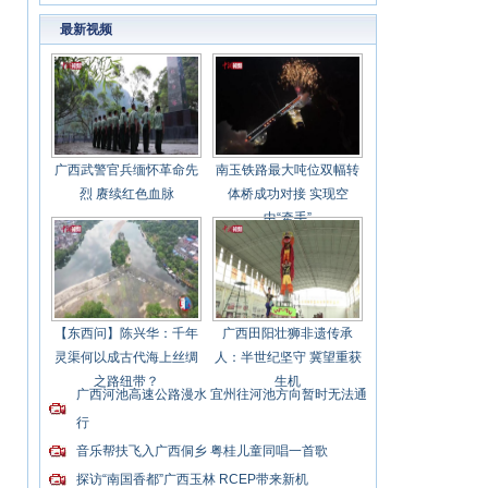
亿元受审
最新视频
广西武警官兵缅怀革命先
南玉铁路最大吨位双幅转
烈 赓续红色血脉
体桥成功对接 实现空
中“牵手”
【东西问】陈兴华：千年
广西田阳壮狮非遗传承
灵渠何以成古代海上丝绸
人：半世纪坚守 冀望重获
之路纽带？
生机
广西河池高速公路漫水 宜州往河池方向暂时无法通
行
音乐帮扶飞入广西侗乡 粤桂儿童同唱一首歌
探访“南国香都”广西玉林 RCEP带来新机