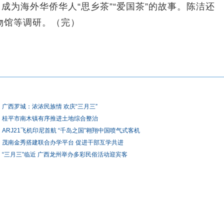
成为海外华侨华人“思乡茶”“爱国茶”的故事。陈洁还
物馆等调研。（完）
广西罗城：浓浓民族情 欢庆“三月三”
桂平市南木镇有序推进土地综合整治
ARJ21飞机印尼首航 “千岛之国”翱翔中国喷气式客机
茂南金秀搭建联合办学平台 促进干部互学共进
“三月三”临近 广西龙州举办多彩民俗活动迎宾客