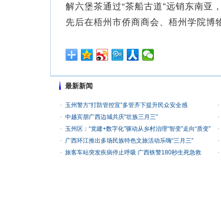
解六堡茶通过“茶船古道”远销东南亚，
先后在梧州市侨商商会、梧州学院博
最新新闻
玉州警方“打防管控宣”多管齐下提升民众安全感
中越宾朋广西边城共庆“壮族三月三”
玉州区：“党建+数字化”驱动从乡村治理“智变”走向“质变”
广西环江推出多场民族特色文旅活动乐嗨“三月三”
旅客车站突发疾病停止呼吸 广西铁警180秒生死急救