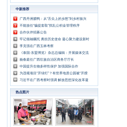
中新推荐
广西丹洲腊鸭：从“舌尖上的乡愁”到乡村振兴
的“利器”
不能放任“骗提套取”扰乱公积金管理秩序
合作伙伴招募公告
牢记领袖嘱托 勇担历史使命 凝心聚力建设新时
代中国特色社会主义壮美广西
李克强在广西玉林考察
《泰国-东盟博览》杂志总编辑：开展媒体交流
讲好中国与东盟合作故事
杨春庭任广西壮族自治区商务厅厅长
中国提升生物多样性保护 加强国际合作
为违规项目“开绿灯”？有世界地质公园被“开膛
破肚”
习近平在广西考察时强调 解放思想深化改革凝
心聚力担当实干 建设新时代中国特色社会主义
热点图片
壮美