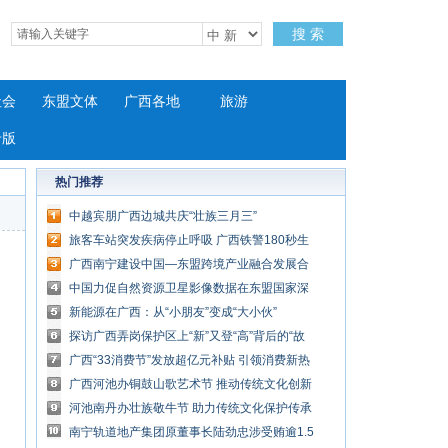
搜 索
社会
东盟文体
广西各地
旅游
专版
热门推荐
中越宾朋广西边城共庆“壮族三月三”
旅客车站突发疾病停止呼吸 广西铁警180秒生
死急救
广西南宁建设中国—东盟跨境产业融合发展合
作区
中国力促自然资源卫星影像数据在东盟国家深
度应用
新能源在广西：从“小朋友”变成“大小伙”
探访广西弄岗保护区上“新”又登“高”背后的“故
事”
广西“33消费节”发放超亿元补贴 引领消费新热
潮
广西河池办铜鼓山歌艺术节 推动传统文化创新
发展
河池南丹办壮族敬牛节 助力传统文化保护传承
南宁轨道地产集团原董事长陆劲忠涉受贿逾1.5