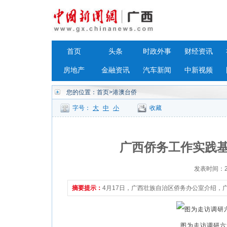
首页
头条
时政外事
财经资讯
房地产
金融资讯
汽车新闻
中新视频
您的位置：
首页
>港澳台侨
字号：
大
中
小
收藏
广西侨务工作实践
发表时间：202
摘要提示：
4月17日，广西壮族自治区侨务办公室介绍
图为走访调研六