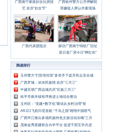
广西南宁家政妇女比拼技
广西钦州警方公开押解犯
艺 欢庆“妇女节”
罪嫌疑人辨认作案现场
广西代表团抵京
探访广西南宁绢纺厂旧址
昔日老厂房今日“网红街”
阅读排行
玉州警方“打防管控宣”多管齐下提升民众安全感
广西罗城：浓浓民族情 欢庆“三月三”
中越宾朋广西边城共庆“壮族三月三”
桂平市南木镇有序推进土地综合整治
玉州区：“党建+数字化”驱动从乡村治理“智
变”走向“质变”
ARJ21飞机印尼首航 “千岛之国”翱翔中国喷气
式客机
广西环江推出多场民族特色文旅活动乐嗨“三月
三”
茂南金秀搭建联合办学平台 促进干部互学共进