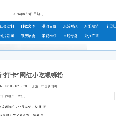
2026年8月8日 星期六
社会法制
科教文体
港澳台侨
东盟时政
东盟经济
东盟
图片新闻
节庆展会
消费维权
重磅专题
外报广西
“打卡”网红小吃螺蛳粉
-08-05 18:12:28
来源：中国新闻网
动在广西柳州市举行。
观螺蛳粉文化展览馆。林馨 摄