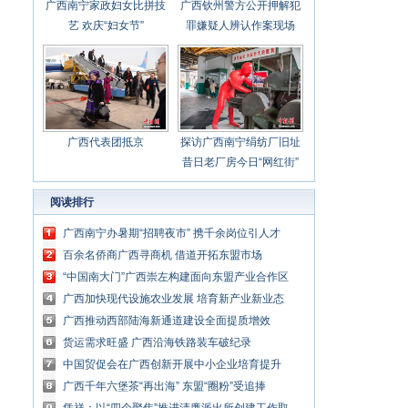
广西南宁家政妇女比拼技
广西钦州警方公开押解犯
艺 欢庆“妇女节”
罪嫌疑人辨认作案现场
广西代表团抵京
探访广西南宁绢纺厂旧址
昔日老厂房今日“网红街”
阅读排行
广西南宁办暑期“招聘夜市” 携千余岗位引人才
百余名侨商广西寻商机 借道开拓东盟市场
“中国南大门”广西崇左构建面向东盟产业合作区
广西加快现代设施农业发展 培育新产业新业态
广西推动西部陆海新通道建设全面提质增效
货运需求旺盛 广西沿海铁路装车破纪录
中国贸促会在广西创新开展中小企业培育提升
专项行动
广西千年六堡茶“再出海” 东盟“圈粉”受追捧