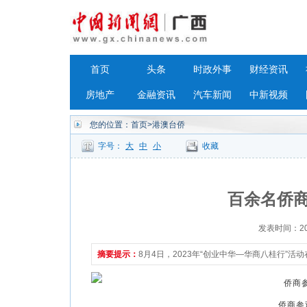
首页
头条
时政外事
财经资讯
房地产
金融资讯
汽车新闻
中新视频
您的位置：
首页
>港澳台侨
字号：
大
中
小
收藏
百余名侨商
发表时间：2023
摘要提示：
8月4日，2023年“创业中华—华商八桂行”活
侨商参