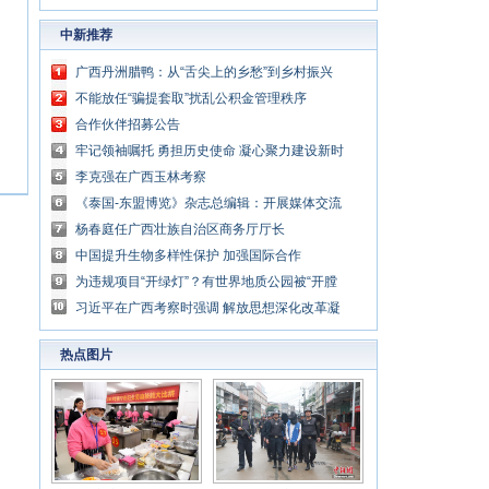
中新推荐
广西丹洲腊鸭：从“舌尖上的乡愁”到乡村振兴
的“利器”
不能放任“骗提套取”扰乱公积金管理秩序
合作伙伴招募公告
牢记领袖嘱托 勇担历史使命 凝心聚力建设新时
代中国特色社会主义壮美广西
李克强在广西玉林考察
《泰国-东盟博览》杂志总编辑：开展媒体交流
讲好中国与东盟合作故事
杨春庭任广西壮族自治区商务厅厅长
中国提升生物多样性保护 加强国际合作
为违规项目“开绿灯”？有世界地质公园被“开膛
破肚”
习近平在广西考察时强调 解放思想深化改革凝
心聚力担当实干 建设新时代中国特色社会主义
热点图片
壮美