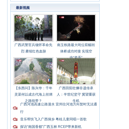
每一个学生
最新视频
广西武警官兵缅怀革命先
南玉铁路最大吨位双幅转
烈 赓续红色血脉
体桥成功对接 实现空
中“牵手”
【东西问】陈兴华：千年
广西田阳壮狮非遗传承
灵渠何以成古代海上丝绸
人：半世纪坚守 冀望重获
之路纽带？
生机
广西河池高速公路漫水 宜州往河池方向暂时无法通
行
音乐帮扶飞入广西侗乡 粤桂儿童同唱一首歌
探访“南国香都”广西玉林 RCEP带来新机