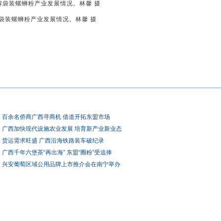
袋装螺蛳粉产业发展情况。林馨 摄
百余名侨商广西寻商机 借道开拓东盟市场
广西加快现代设施农业发展 培育新产业新业态
货运需求旺盛 广西沿海铁路装车破纪录
广西千年六堡茶“再出海” 东盟“圈粉”受追捧
兴安葡萄区域公用品牌上市推介会在南宁举办