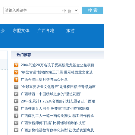
搜 索
社会
东盟文体
广西各地
旅游
热门推荐
20年间逾20万名孩子受惠杨元龙基金公益项目
“桐盐古道”博物馆竣工开展 展示桂西北文化遗
产
广西合浦巨型月饼与民众分享
“全球重要农业文化遗产”龙脊梯田稻浪青绿如画
广西靖西：中国绣球之乡的“理想花园”
20年来累计1.7万余名西部计划志愿者赴广西服
务
广西柳州百人同台 免费嗦“网红小吃”螺蛳粉
广西藤县工人一笔一画勾绘狮头 精工细作传承
非遗
广西米粉师傅“打擂” 比拼螺蛳粉制作技艺
广西加快推进教育数字化转型 让优质资源惠及