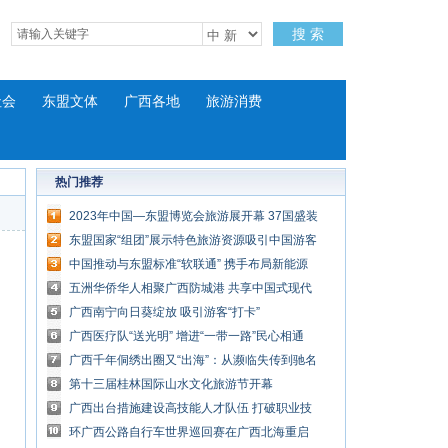
搜 索
社会
东盟文体
广西各地
旅游消费
热门推荐
2023年中国—东盟博览会旅游展开幕 37国盛装
参展
东盟国家“组团”展示特色旅游资源吸引中国游客
中国推动与东盟标准“软联通” 携手布局新能源
汽车市场
五洲华侨华人相聚广西防城港 共享中国式现代
化发展机遇
广西南宁向日葵绽放 吸引游客“打卡”
广西医疗队“送光明” 增进“一带一路”民心相通
广西千年侗绣出圈又“出海”：从濒临失传到驰名
中外
第十三届桂林国际山水文化旅游节开幕
广西出台措施建设高技能人才队伍 打破职业技
能等级“天花板”
环广西公路自行车世界巡回赛在广西北海重启