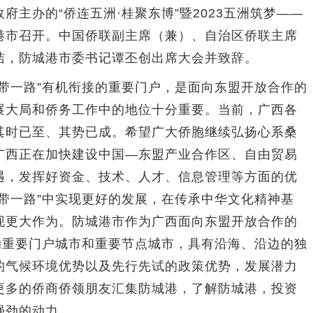
主办的“侨连五洲·桂聚东博”暨2023五洲筑梦——
港市召开。中国侨联副主席（兼）、自治区侨联主席
洁，防城港市委书记谭丕创出席大会并致辞。
一路”有机衔接的重要门户，是面向东盟开放合作的
展大局和侨务工作中的地位十分重要。当前，广西各
其时已至、其势已成。希望广大侨胞继续弘扬心系桑
广西正在加快建设中国—东盟产业合作区、自由贸易
遇，发挥好资金、技术、人才、信息管理等方面的优
带一路”中实现更好的发展，在传承中华文化精神基
现更大作为。防城港市作为广西面向东盟开放合作的
的重要门户城市和重要节点城市，具有沿海、沿边的独
的气候环境优势以及先行先试的政策优势，发展潜力
更多的侨商侨领朋友汇集防城港，了解防城港，投资
强劲的动力。