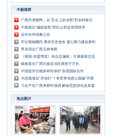
中新推荐
广西丹洲腊鸭：从“舌尖上的乡愁”到乡村振兴
的“利器”
不能放任“骗提套取”扰乱公积金管理秩序
合作伙伴招募公告
牢记领袖嘱托 勇担历史使命 凝心聚力建设新时
代中国特色社会主义壮美广西
李克强在广西玉林考察
《泰国-东盟博览》杂志总编辑：开展媒体交流
讲好中国与东盟合作故事
杨春庭任广西壮族自治区商务厅厅长
中国提升生物多样性保护 加强国际合作
为违规项目“开绿灯”？有世界地质公园被“开膛
破肚”
习近平在广西考察时强调 解放思想深化改革凝
心聚力担当实干 建设新时代中国特色社会主义
热点图片
壮美