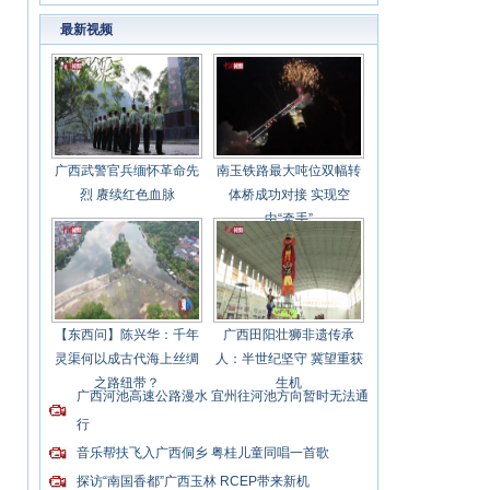
最新视频
广西武警官兵缅怀革命先
南玉铁路最大吨位双幅转
烈 赓续红色血脉
体桥成功对接 实现空
中“牵手”
【东西问】陈兴华：千年
广西田阳壮狮非遗传承
灵渠何以成古代海上丝绸
人：半世纪坚守 冀望重获
之路纽带？
生机
广西河池高速公路漫水 宜州往河池方向暂时无法通
行
音乐帮扶飞入广西侗乡 粤桂儿童同唱一首歌
探访“南国香都”广西玉林 RCEP带来新机