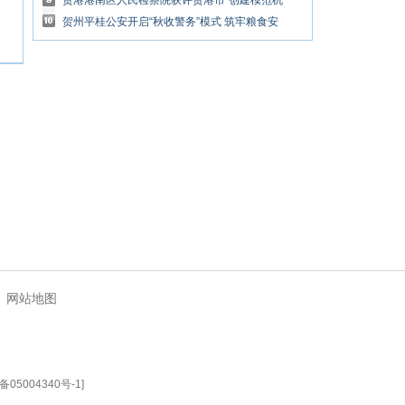
色先锋保供保安全
贵港港南区人民检察院获评贵港市“创建模范机
关示范单位”
贺州平桂公安开启“秋收警务”模式 筑牢粮食安
全“压舱石”
|
网站地图
备05004340号-1
]