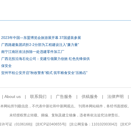
2023年中国—东盟博览会旅游展开幕 37国盛装参展
广西路建集团武忻2-2分部为工程建设注入“廉力量”
南宁江南区依法拆除一处违建零件加工厂
广西北投沿海石化公司：党建引领聚力创效 红色先锋保供
保安全
贺州平桂公安开启“秋收警务”模式 筑牢粮食安全“压舱石”
|
About us
|
联系我们
|
广告服务
|
供稿服务
|
法律声明
本网站所刊载信息，不代表中新社和中新网观点。 刊用本网站稿件，务经书面授权。
未经授权禁止转载、摘编、复制及建立镜像，违者将依法追究法律责任。
可证（0106168)
] [
京ICP证040655号
] [京公网安备：110102003042] [
京ICP