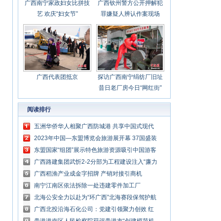
广西南宁家政妇女比拼技
广西钦州警方公开押解犯
艺 欢庆“妇女节”
罪嫌疑人辨认作案现场
广西代表团抵京
探访广西南宁绢纺厂旧址
昔日老厂房今日“网红街”
阅读排行
五洲华侨华人相聚广西防城港 共享中国式现代
化发展机遇
2023年中国—东盟博览会旅游展开幕 37国盛装
参展
东盟国家“组团”展示特色旅游资源吸引中国游客
广西路建集团武忻2-2分部为工程建设注入“廉力
量”
广西稻渔产业成金字招牌 产销对接引商机
南宁江南区依法拆除一处违建零件加工厂
北海公安全力以赴为“环广西”北海赛段保驾护航
广西北投沿海石化公司：党建引领聚力创效 红