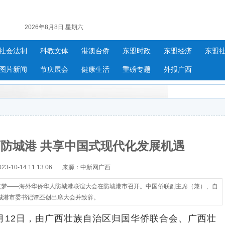
2026年8月8日 星期六
社会法制
科教文体
港澳台侨
东盟时政
东盟经济
东盟
图片新闻
节庆展会
健康生活
重磅专题
外报广西
防城港 共享中国式现代化发展机遇
-10-14 11:13:06
来源：中新网广西
3五洲筑梦——海外华侨华人防城港联谊大会在防城港市召开。中国侨联副主席（兼）、自
城港市委书记谭丕创出席大会并致辞。
月12日，由广西壮族自治区归国华侨联合会、广西壮