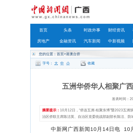
首页
头条
时政外事
财经资讯
房地产
金融资讯
汽车新闻
中新视频
您的位置：
首页
>港澳台侨
字号：
大
中
小
收藏
五洲华侨华人相聚广西
发表时间：2023
摘要提示：
10月12日，“侨连五洲·桂聚东博”暨202
治区侨联主席陈洁英、自治区党委统战部副部长陈洁、防
中新网广西新闻10月14日电 10