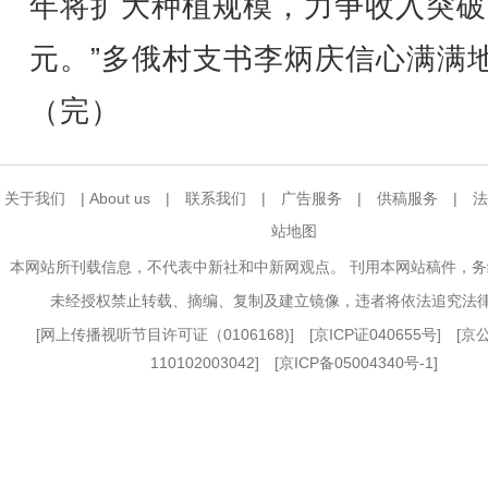
年将扩大种植规模，力争收入突破
元。”多俄村支书李炳庆信心满满
（完）
关于我们
|
About us
|
联系我们
|
广告服务
|
供稿服务
|
法
站地图
本网站所刊载信息，不代表中新社和中新网观点。 刊用本网站稿件，
未经授权禁止转载、摘编、复制及建立镜像，违者将依法追究法
[
网上传播视听节目许可证（0106168)
] [
京ICP证040655号
] [
110102003042] [
京ICP备05004340号-1
]