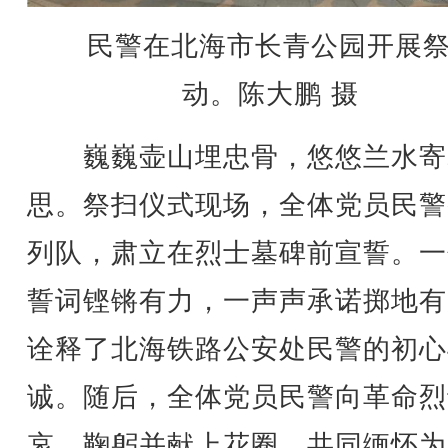
民警在北海市长青公园开展
动。陈大鹏 摄
巍巍壶山埋忠骨，悠悠兰水寄
思。祭扫仪式现场，全体党员民警
列队，肃立在烈士墓碑前宣誓。一
誓词铿锵有力，一声声承诺掷地有
诠释了北海铁路公安处民警的初心
诚。随后，全体党员民警向革命烈
哀、鞠躬并献上花圈，共同缅怀为