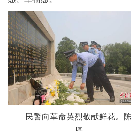
民警向革命英烈敬献鲜花。
摄