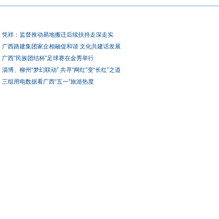
凭祥：监督推动易地搬迁后续扶持走深走实
广西路建集团家企相融促和谐 文化共建话发展
广西“民族团结杯”足球赛在金秀举行
淄博、柳州“梦幻联动” 共寻“网红”变“长红”之道
三组用电数据看广西“五一”旅游热度