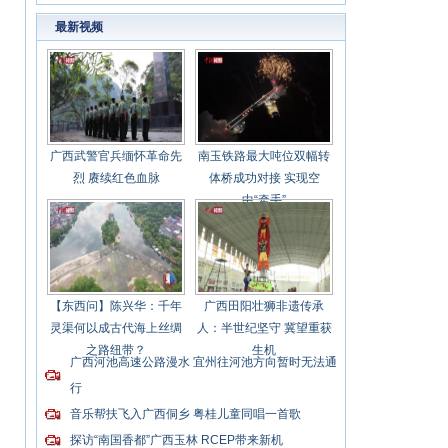
桥梁
最新视频
广西武警官兵缅怀革命先
南玉铁路最大吨位双幅转
烈 赓续红色血脉
体桥成功对接 实现空
中“牵手”
【东西问】陈兴华：千年
广西田阳壮狮非遗传承
灵渠何以成古代海上丝绸
人：半世纪坚守 冀望重获
之路纽带？
生机
广西河池高速公路漫水 宜州往河池方向暂时无法通
行
音乐帮扶飞入广西侗乡 粤桂儿童同唱一首歌
探访“南国香都”广西玉林 RCEP带来新机