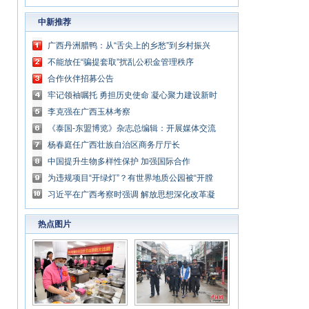
中新推荐
广西丹洲腊鸭：从“舌尖上的乡愁”到乡村振兴
的“利器”
不能放任“骗提套取”扰乱公积金管理秩序
合作伙伴招募公告
牢记领袖嘱托 勇担历史使命 凝心聚力建设新时
代中国特色社会主义壮美广西
李克强在广西玉林考察
《泰国-东盟博览》杂志总编辑：开展媒体交流
讲好中国与东盟合作故事
杨春庭任广西壮族自治区商务厅厅长
中国提升生物多样性保护 加强国际合作
为违规项目“开绿灯”？有世界地质公园被“开膛
破肚”
习近平在广西考察时强调 解放思想深化改革凝
心聚力担当实干 建设新时代中国特色社会主义
热点图片
壮美