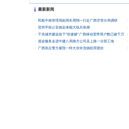
最新新闻
民航中南管理局副局长周翔一行赴广西空管分局调研
贺州平桂公安掀起体能大练兵热潮
千兆城市建设按下"倍速键" 广西移动宽带用户数已破千万
巡诊服务走进中建八局南方公司吴上路一分部工地
广西崇左警方摧毁一特大涉诈洗钱犯罪团伙