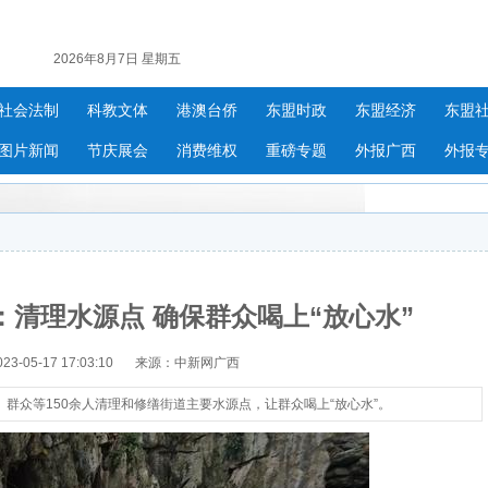
2026年8月7日 星期五
社会法制
科教文体
港澳台侨
东盟时政
东盟经济
东盟
图片新闻
节庆展会
消费维权
重磅专题
外报广西
外报
清理水源点 确保群众喝上“放心水”
-05-17 17:03:10
来源：中新网广西
群众等150余人清理和修缮街道主要水源点，让群众喝上“放心水”。