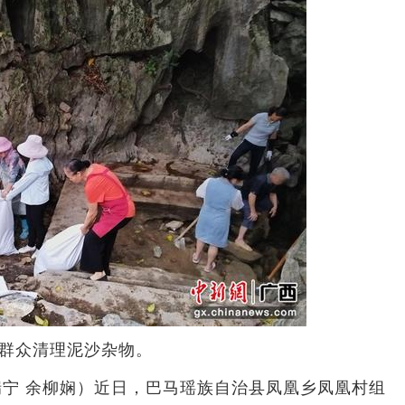
群众清理泥沙杂物。
宁 余柳娴）近日，巴马瑶族自治县凤凰乡凤凰村组