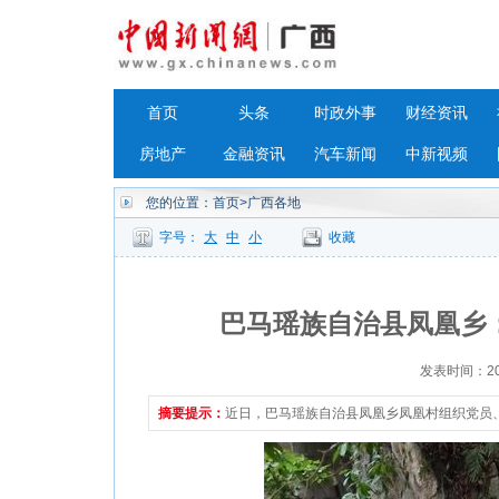
首页
头条
时政外事
财经资讯
房地产
金融资讯
汽车新闻
中新视频
您的位置：
首页
>广西各地
字号：
大
中
小
收藏
巴马瑶族自治县凤凰乡：
发表时间：2023
摘要提示：
近日，巴马瑶族自治县凤凰乡凤凰村组织党员、