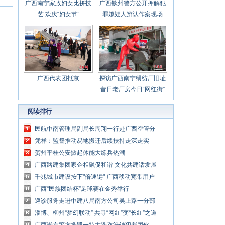
广西南宁家政妇女比拼技
广西钦州警方公开押解犯
艺 欢庆“妇女节”
罪嫌疑人辨认作案现场
广西代表团抵京
探访广西南宁绢纺厂旧址
昔日老厂房今日“网红街”
阅读排行
民航中南管理局副局长周翔一行赴广西空管分
局调研
凭祥：监督推动易地搬迁后续扶持走深走实
贺州平桂公安掀起体能大练兵热潮
广西路建集团家企相融促和谐 文化共建话发展
千兆城市建设按下"倍速键" 广西移动宽带用户
数已破千万
广西“民族团结杯”足球赛在金秀举行
巡诊服务走进中建八局南方公司吴上路一分部
工地
淄博、柳州“梦幻联动” 共寻“网红”变“长红”之道