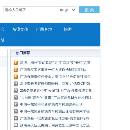
搜 索
社会
东盟文体
广西各地
旅游
专版
热门推荐
淄博、柳州“梦幻联动” 共寻“网红”变“长红”之道
广西崇左警方摧毁一特大涉诈洗钱犯罪团伙
广西办非遗特色美食大赛 百县特色名菜打擂台
淄博市长考察柳州螺蛳粉！网友：“烤螺CP”强
势出圈
256名华裔青少年“云游”壮乡广西 领略传统文化
魅力
“大商圈”结合“小集市” 广西贺州夏日夜经济持续
升温
中国—东盟推动新能源汽车检测结果互认
中国—东盟新能源汽车检测认证联盟在南宁揭
牌成立
广西查获一批涉嫌走私活体龙虾 总重量约2吨
越南诗人阮氏梅娟：用诗歌架设越中文化交流