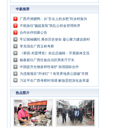
中新推荐
广西丹洲腊鸭：从“舌尖上的乡愁”到乡村振兴
的“利器”
不能放任“骗提套取”扰乱公积金管理秩序
合作伙伴招募公告
牢记领袖嘱托 勇担历史使命 凝心聚力建设新时
代中国特色社会主义壮美广西
李克强在广西玉林考察
《泰国-东盟博览》杂志总编辑：开展媒体交流
讲好中国与东盟合作故事
杨春庭任广西壮族自治区商务厅厅长
中国提升生物多样性保护 加强国际合作
为违规项目“开绿灯”？有世界地质公园被“开膛
破肚”
习近平在广西考察时强调 解放思想深化改革凝
心聚力担当实干 建设新时代中国特色社会主义
热点图片
壮美