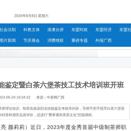
2026年8月8日 星期六
社会法制
科教文体
港澳台侨
东盟时政
东盟经济
东盟
图片新闻
节庆展会
消费维权
重磅专题
外报广西
能鉴定暨白茶六堡茶技工技术培训班开班
-06-29 16:34:32
来源：中新网广西
茶师理论知识、制茶实操及职业技能鉴定考核等内容，导师手把手指导白茶六堡茶
对茶样感官品质评价，还进行“费孝通和美茶文化”挖掘调研。
 颜莉莉）近日，2023年度金秀首届中级制茶师职