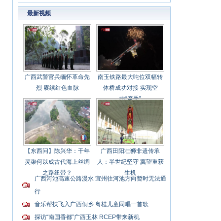
活力
最新视频
广西武警官兵缅怀革命先
南玉铁路最大吨位双幅转
烈 赓续红色血脉
体桥成功对接 实现空
中“牵手”
【东西问】陈兴华：千年
广西田阳壮狮非遗传承
灵渠何以成古代海上丝绸
人：半世纪坚守 冀望重获
之路纽带？
生机
广西河池高速公路漫水 宜州往河池方向暂时无法通
行
音乐帮扶飞入广西侗乡 粤桂儿童同唱一首歌
探访“南国香都”广西玉林 RCEP带来新机