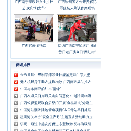
广西南宁家政妇女比拼技
广西钦州警方公开押解犯
艺 欢庆“妇女节”
罪嫌疑人辨认作案现场
广西代表团抵京
探访广西南宁绢纺厂旧址
昔日老厂房今日“网红街”
阅读排行
金秀首届中级制茶师职业技能鉴定暨白茶六堡
茶技工技术培训班开班
无人机显身手助农提质增效 广西南丹县助推农
业机械化水平提升
中国与东南亚的红木“情缘”
广西友谊关口岸通关走向智慧化 中越跨境物流
更畅通
广西银保监局联合多部门开展“金桂星火”党建主
题活动
中国海油涠洲陆地管道项目CNG母站单日处理
能力显著提升
邕州海关举办“安全生产月”主题宣讲活动助力企
业筑牢安全防线
李明：透过中越友好促进东盟旅游 凭祥盼吸引