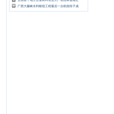
大马游客
全国首个电工合金材料智慧工厂在桂林金格正
式运行
广西大藤峡水利枢纽工程最后一台机组转子成
功吊装