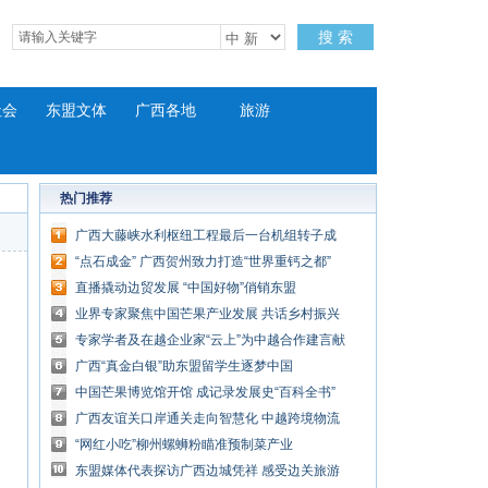
搜 索
社会
东盟文体
广西各地
旅游
热门推荐
广西大藤峡水利枢纽工程最后一台机组转子成
功吊装
“点石成金” 广西贺州致力打造“世界重钙之都”
直播撬动边贸发展 “中国好物”俏销东盟
业界专家聚焦中国芒果产业发展 共话乡村振兴
专家学者及在越企业家“云上”为中越合作建言献
策
广西“真金白银”助东盟留学生逐梦中国
中国芒果博览馆开馆 成记录发展史“百科全书”
广西友谊关口岸通关走向智慧化 中越跨境物流
更畅通
“网红小吃”柳州螺蛳粉瞄准预制菜产业
东盟媒体代表探访广西边城凭祥 感受边关旅游