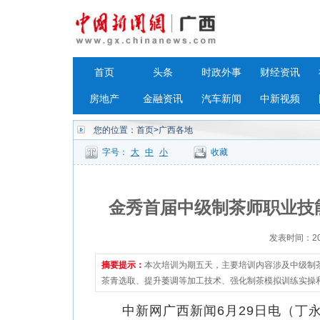
首页
头条
时政外事
财经资讯
房地产
金融资讯
汽车新闻
中新视频
您的位置：
首页
>广西各地
字号：
大
中
小
收藏
金秀首届中级制茶师职业技
发表时间：2023
摘要提示：
本次培训为期五天，主要培训内容涉及中级制
茶青选取、提升萎调等加工技术、强化制茶模拟训练实操和
中新网广西新闻6月29日电（丁永亮