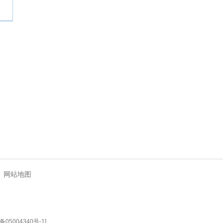
|
网站地图
备05004340号-1
]