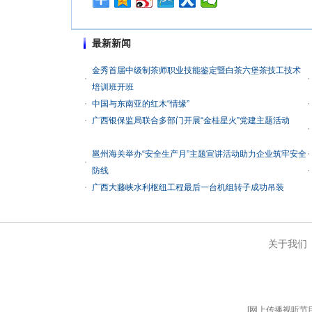
最新新闻
金秀首届中级制茶师职业技能鉴定暨白茶六堡茶技工技术
培训班开班
中国与东南亚的红木“情缘”
广西银保监局联合多部门开展“金桂星火”党建主题活动
邕州海关举办“安全生产月”主题宣讲活动助力企业筑牢安全
防线
广西大藤峡水利枢纽工程最后一台机组转子成功吊装
关于我们
[
网上传播视听节目许