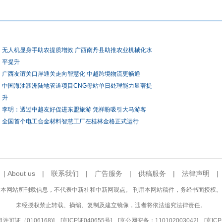
无人机显身手助农提质增效 广西南丹县助推农业机械化水
平提升
广西友谊关口岸通关走向智慧化 中越跨境物流更畅通
中国海油涠洲陆地管道项目CNG母站单日处理能力显著提
升
李明：透过中越友好促进东盟旅游 凭祥盼吸引大马游客
全国首个电工合金材料智慧工厂在桂林金格正式运行
|
About us
|
联系我们
|
广告服务
|
供稿服务
|
法律声明
本网站所刊载信息，不代表中新社和中新网观点。 刊用本网站稿件，务经书面授权。
未经授权禁止转载、摘编、复制及建立镜像，违者将依法追究法律责任。
可证（0106168)
] [
京ICP证040655号
] [京公网安备：110102003042] [
京ICP