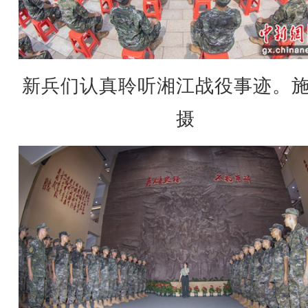
新兵们认真聆听湘江战役事迹。
摄