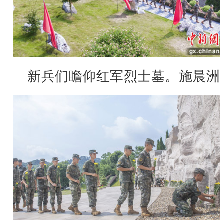
新兵们瞻仰红军烈士墓。施晨洲