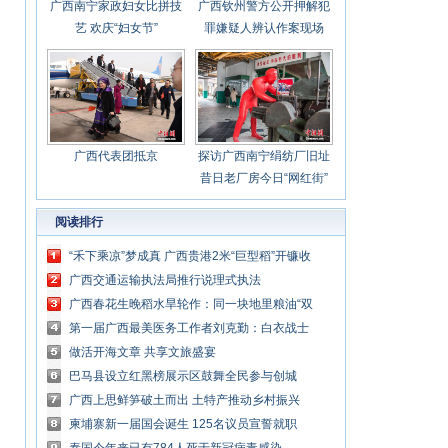
广西南宁家政妇女比拼技
广西钦州警方公开押解犯
艺 欢庆“妇女节”
罪嫌疑人辨认作案现场
广西代表团抵京
探访广西南宁绢纺厂旧址
昔日老厂房今日“网红街”
阅读排行
“禾下乘凉”梦成真 广西贵港2米“巨型稻”开镰收
割
广西交通运输执法局推行说理式执法
广西春花生晚稻水旱轮作：同一块地里粮油“双
丰收”
第一届广西最美医务工作者刘克勤：白衣战士
刀尖舞者
做活开海文章 共享文旅盛宴
巴马县设立红黑榜展示区鼓舞全民参与创城
广西上思鲜笋破土而出 土特产推动乡村振兴
柬埔寨新一届国会诞生 125名议员宣誓就职