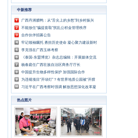
中新推荐
广西丹洲腊鸭：从“舌尖上的乡愁”到乡村振兴
的“利器”
不能放任“骗提套取”扰乱公积金管理秩序
合作伙伴招募公告
牢记领袖嘱托 勇担历史使命 凝心聚力建设新时
代中国特色社会主义壮美广西
李克强在广西玉林考察
《泰国-东盟博览》杂志总编辑：开展媒体交流
讲好中国与东盟合作故事
杨春庭任广西壮族自治区商务厅厅长
中国提升生物多样性保护 加强国际合作
为违规项目“开绿灯”？有世界地质公园被“开膛
破肚”
习近平在广西考察时强调 解放思想深化改革凝
心聚力担当实干 建设新时代中国特色社会主义
热点图片
壮美