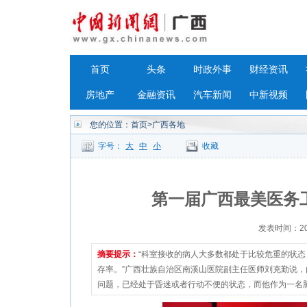
首页
头条
时政外事
财经资讯
房地产
金融资讯
汽车新闻
中新视频
您的位置：
首页
>广西各地
字号：
大
中
小
收藏
第一届广西最美医务
发表时间：2023
摘要提示：
“科室接收的病人大多数都处于比较危重的状
存率。”广西壮族自治区南溪山医院副主任医师刘克勤说
问题，已经处于昏迷或者行动不便的状态，而他作为一名