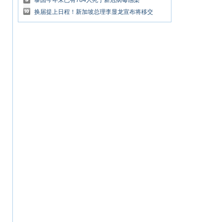
泰国今年来已有784人死于新冠病毒感染
换届提上日程！新加坡总理李显龙宣布将移交
权力