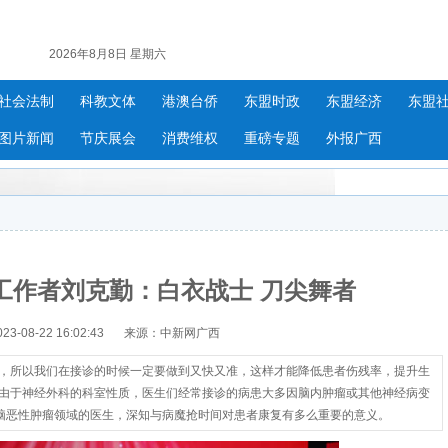
2026年8月8日 星期六
社会法制
科教文体
港澳台侨
东盟时政
东盟经济
东盟
图片新闻
节庆展会
消费维权
重磅专题
外报广西
工作者刘克勤：白衣战士 刀尖舞者
-08-22 16:02:43
来源：中新网广西
态，所以我们在接诊的时候一定要做到又快又准，这样才能降低患者伤残率，提升生
，由于神经外科的科室性质，医生们经常接诊的病患大多因脑内肿瘤或其他神经病变
脑恶性肿瘤领域的医生，深知与病魔抢时间对患者康复有多么重要的意义。