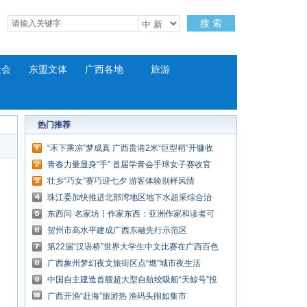
搜 索
社会
东盟文体
广西各地
旅游
热门推荐
“禾下乘凉”梦成真 广西贵港2米“巨型稻”开镰收
割
青春力量显身“手” 首届学青会手球女子赛收官
壮乡“巧女”赛巧迎七夕 游客体验别样风情
珠江委加快推进北部湾地区地下水超采综合治
理
东西问·名家坊丨作家东西：亚洲作家和读者可
有良好“化学反应”
贺州市高水平建成广西东融先行示范区
第22届“汉语桥”世界大学生中文比赛在广西百色
启动
广西象州梦幻夜文旅街区点“燃”城市夜生活
中国自主建造首艘超大型自航绞吸船“天鲸号”投
入平陆运河建设施工
广西开渔“赶海”旅游热 渔码头闹如集市