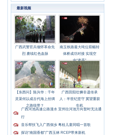
最新视频
广西武警官兵缅怀革命先
南玉铁路最大吨位双幅转
烈 赓续红色血脉
体桥成功对接 实现空
中“牵手”
【东西问】陈兴华：千年
广西田阳壮狮非遗传承
灵渠何以成古代海上丝绸
人：半世纪坚守 冀望重获
之路纽带？
生机
广西河池高速公路漫水 宜州往河池方向暂时无法通
行
音乐帮扶飞入广西侗乡 粤桂儿童同唱一首歌
探访“南国香都”广西玉林 RCEP带来新机