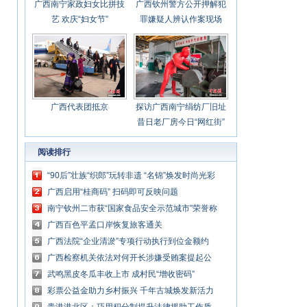
广西南宁家政妇女比拼技
广西钦州警方公开押解犯
艺 欢庆“妇女节”
罪嫌疑人辨认作案现场
广西代表团抵京
探访广西南宁绢纺厂旧址
昔日老厂房今日“网红街”
阅读排行
“90后”壮族“织郎”玩转非遗 “名锦”焕发时尚光彩
广西启用“桂商码” 扫码即可反映问题
南宁钦州二市获“国家食品安全示范城市”荣誉称
号
广西百色平孟口岸恢复旅客通关
广西法院“企业清淤”专项行动执行到位金额约
180亿元
广西检察机关依法对何开长涉嫌受贿案提起公
诉
武鸣黑皮冬瓜丰收上市 成村民“增收密码”
彩票公益金助力乡村振兴 千年古城焕发新活力