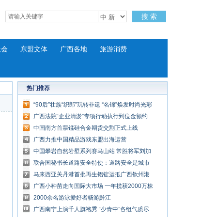
搜 索
社会
东盟文体
广西各地
旅游消费
热门推荐
“90后”壮族“织郎”玩转非遗 “名锦”焕发时尚光彩
广西法院“企业清淤”专项行动执行到位金额约
180亿元
中国南方首票锰硅合金期货交割正式上线
广西力推中国精品游戏东盟出海运营
中国攀岩自然岩壁系列赛马山站 常胜将军刘加
再夺冠
联合国秘书长道路安全特使：道路安全是城市
进步风向标
马来西亚关丹港首批再生铝锭运抵广西钦州港
广西小种苗走向国际大市场 一年揽获2000万株
外贸订单
2000余名游泳爱好者畅游黔江
广西南宁上演千人旗袍秀 “少青中”各组气质尽