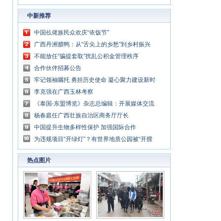
中新推荐
中国仫佬族民众欢庆“依饭节”
广西丹洲腊鸭：从“舌尖上的乡愁”到乡村振兴
的“利器”
不能放任“骗提套取”扰乱公积金管理秩序
合作伙伴招募公告
牢记领袖嘱托 勇担历史使命 凝心聚力建设新时
代中国特色社会主义壮美广西
李克强在广西玉林考察
《泰国-东盟博览》杂志总编辑：开展媒体交流
讲好中国与东盟合作故事
杨春庭任广西壮族自治区商务厅厅长
中国提升生物多样性保护 加强国际合作
为违规项目“开绿灯”？有世界地质公园被“开膛
破肚”
热点图片