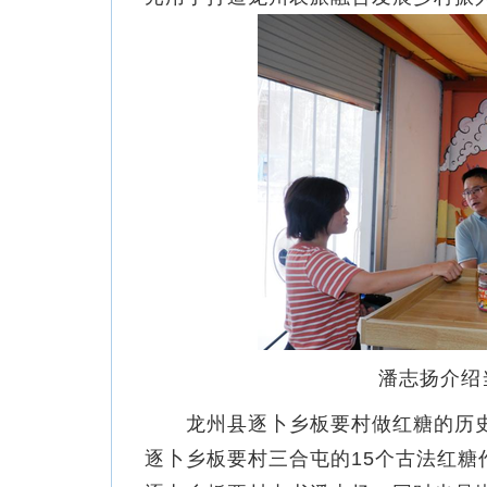
潘志扬介绍
龙州县逐卜乡板要村做红糖的历史
逐卜乡板要村三合屯的15个古法红