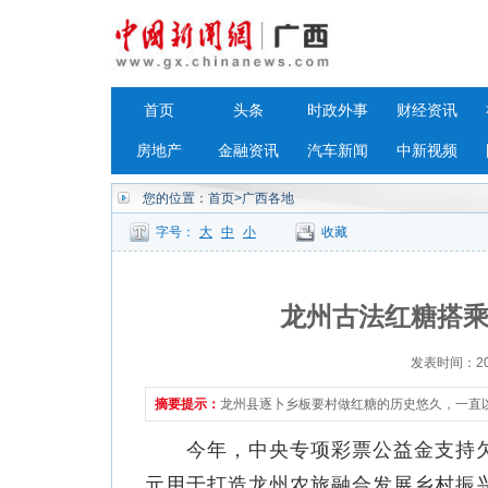
首页
头条
时政外事
财经资讯
房地产
金融资讯
汽车新闻
中新视频
您的位置：
首页
>广西各地
字号：
大
中
小
收藏
龙州古法红糖搭乘
发表时间：2023
摘要提示：
龙州县逐卜乡板要村做红糖的历史悠久，一直
今年，中央专项彩票公益金支持欠发
元用于打造龙州农旅融合发展乡村振