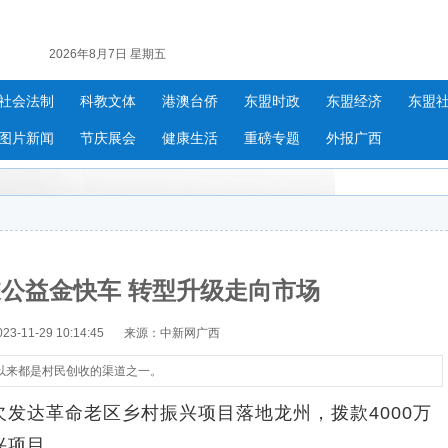
2026年8月7日 星期五
社会法制
科教文体
港澳台侨
东盟时政
东盟经济
东盟
图片新闻
节庆展会
健康生活
重磅专题
外报广西
公益金快车 转型升级走向市场
-11-29 10:14:45
来源：中新网广西
以来都是村民创收的渠道之一。
达革命老区乡村振兴项目落地龙州，拨款4000万
兴项目。