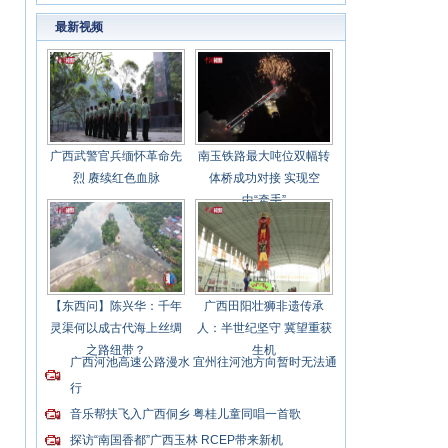
显
最新视频
广西武警官兵缅怀革命先
南玉铁路最大吨位双幅转
烈 赓续红色血脉
体桥成功对接 实现空
中“牵手”
【东西问】陈兴华：千年
广西田阳壮狮非遗传承
灵渠何以成古代海上丝绸
人：半世纪坚守 冀望重获
之路纽带？
生机
广西河池高速公路漫水 宜州往河池方向暂时无法通
行
音乐帮扶飞入广西侗乡 粤桂儿童同唱一首歌
探访“南国香都”广西玉林 RCEP带来新机