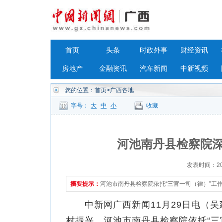
首页
头条
时政外事
财经资讯
房地产
金融资讯
汽车新闻
中新视频
您的位置：
首页
>广西各地
字号：
大
中
小
收藏
河池南丹县检察院
发表时间：2023
摘要提示：
河池市南丹县检察院依托“三官一司（律）”工
中新网广西新闻11月29日电（吴
村振兴，河池市南丹县检察院依托“三