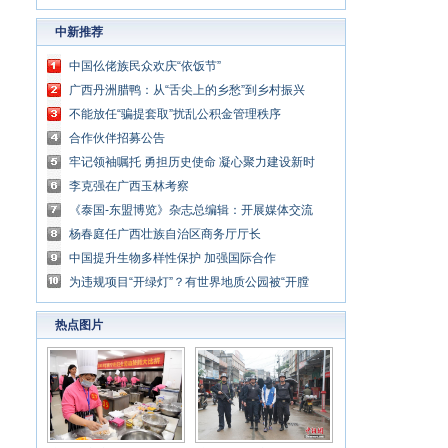
中新推荐
中国仫佬族民众欢庆“依饭节”
广西丹洲腊鸭：从“舌尖上的乡愁”到乡村振兴
的“利器”
不能放任“骗提套取”扰乱公积金管理秩序
合作伙伴招募公告
牢记领袖嘱托 勇担历史使命 凝心聚力建设新时
代中国特色社会主义壮美广西
李克强在广西玉林考察
《泰国-东盟博览》杂志总编辑：开展媒体交流
讲好中国与东盟合作故事
杨春庭任广西壮族自治区商务厅厅长
中国提升生物多样性保护 加强国际合作
为违规项目“开绿灯”？有世界地质公园被“开膛
破肚”
热点图片