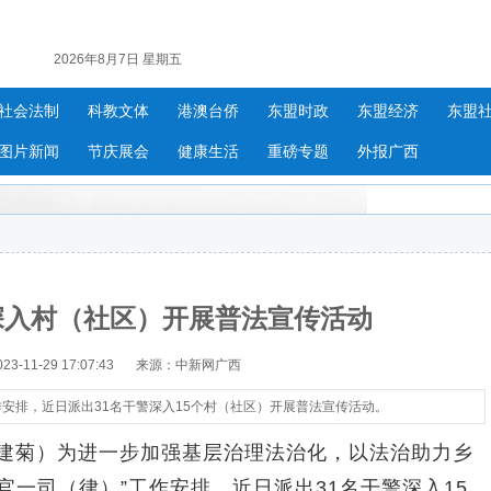
2026年8月7日 星期五
社会法制
科教文体
港澳台侨
东盟时政
东盟经济
东盟
图片新闻
节庆展会
健康生活
重磅专题
外报广西
深入村（社区）开展普法宣传活动
-11-29 17:07:43
来源：中新网广西
作安排，近日派出31名干警深入15个村（社区）开展普法宣传活动。
建菊）为进一步加强基层治理法治化，以法治助力乡
官一司（律）”工作安排，近日派出31名干警深入15