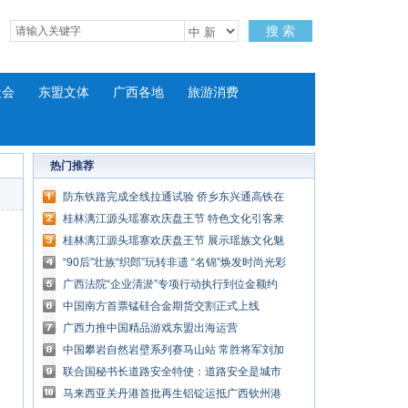
搜 索
社会
东盟文体
广西各地
旅游消费
热门推荐
防东铁路完成全线拉通试验 侨乡东兴通高铁在
即
桂林漓江源头瑶寨欢庆盘王节 特色文化引客来
桂林漓江源头瑶寨欢庆盘王节 展示瑶族文化魅
力
“90后”壮族“织郎”玩转非遗 “名锦”焕发时尚光彩
广西法院“企业清淤”专项行动执行到位金额约
180亿元
中国南方首票锰硅合金期货交割正式上线
广西力推中国精品游戏东盟出海运营
中国攀岩自然岩壁系列赛马山站 常胜将军刘加
再夺冠
联合国秘书长道路安全特使：道路安全是城市
进步风向标
马来西亚关丹港首批再生铝锭运抵广西钦州港