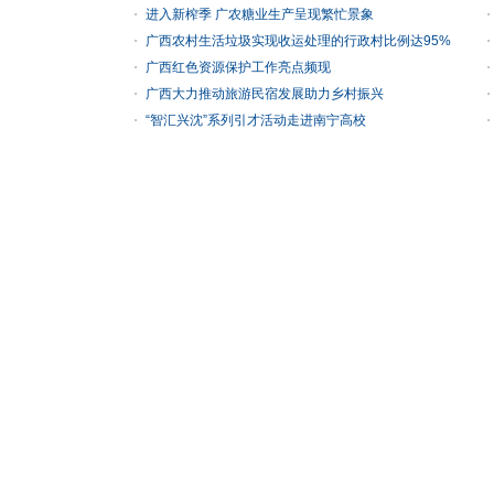
进入新榨季 广农糖业生产呈现繁忙景象
广西农村生活垃圾实现收运处理的行政村比例达95%
广西红色资源保护工作亮点频现
广西大力推动旅游民宿发展助力乡村振兴
“智汇兴沈”系列引才活动走进南宁高校