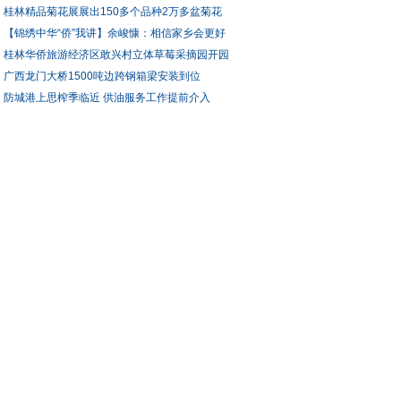
桂林精品菊花展展出150多个品种2万多盆菊花
【锦绣中华“侨”我讲】余峻慷：相信家乡会更好
桂林华侨旅游经济区敢兴村立体草莓采摘园开园
广西龙门大桥1500吨边跨钢箱梁安装到位
防城港上思榨季临近 供油服务工作提前介入