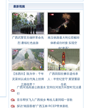
最新视频
广西武警官兵缅怀革命先
南玉铁路最大吨位双幅转
烈 赓续红色血脉
体桥成功对接 实现空
中“牵手”
【东西问】陈兴华：千年
广西田阳壮狮非遗传承
灵渠何以成古代海上丝绸
人：半世纪坚守 冀望重获
之路纽带？
生机
广西河池高速公路漫水 宜州往河池方向暂时无法通
行
音乐帮扶飞入广西侗乡 粤桂儿童同唱一首歌
探访“南国香都”广西玉林 RCEP带来新机