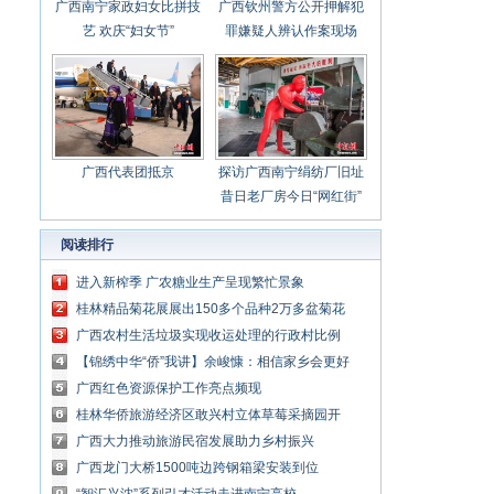
广西南宁家政妇女比拼技
广西钦州警方公开押解犯
艺 欢庆“妇女节”
罪嫌疑人辨认作案现场
广西代表团抵京
探访广西南宁绢纺厂旧址
昔日老厂房今日“网红街”
阅读排行
进入新榨季 广农糖业生产呈现繁忙景象
桂林精品菊花展展出150多个品种2万多盆菊花
广西农村生活垃圾实现收运处理的行政村比例
达95%
【锦绣中华“侨”我讲】余峻慷：相信家乡会更好
广西红色资源保护工作亮点频现
桂林华侨旅游经济区敢兴村立体草莓采摘园开
园
广西大力推动旅游民宿发展助力乡村振兴
广西龙门大桥1500吨边跨钢箱梁安装到位