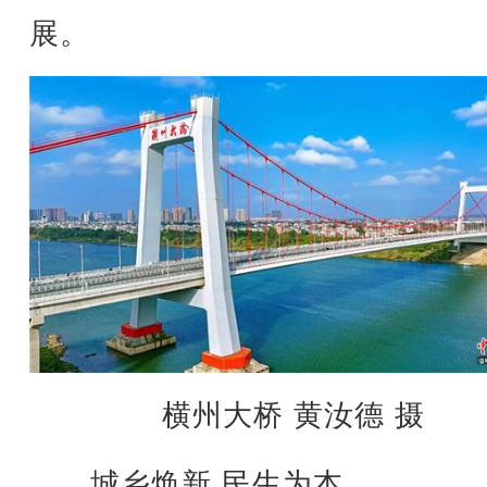
展。
横州大桥 黄汝德 摄
城乡焕新 民生为本