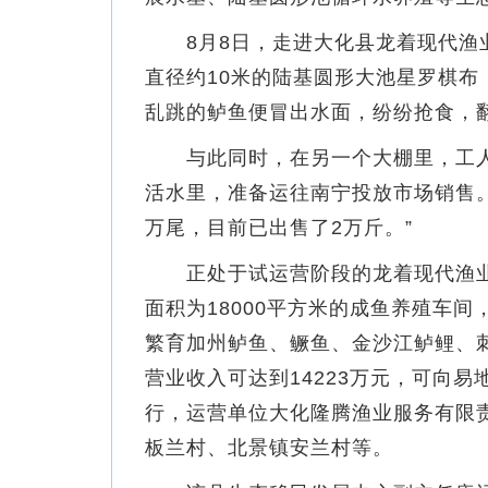
8月8日，走进大化县龙着现代渔业
直径约10米的陆基圆形大池星罗棋
乱跳的鲈鱼便冒出水面，纷纷抢食，
与此同时，在另一个大棚里，工人
活水里，准备运往南宁投放市场销售。
万尾，目前已出售了2万斤。”
正处于试运营阶段的龙着现代渔业产
面积为18000平方米的成鱼养殖车
繁育加州鲈鱼、鳜鱼、金沙江鲈鲤、刺
营业收入可达到14223万元，可向
行，运营单位大化隆腾渔业服务有限
板兰村、北景镇安兰村等。