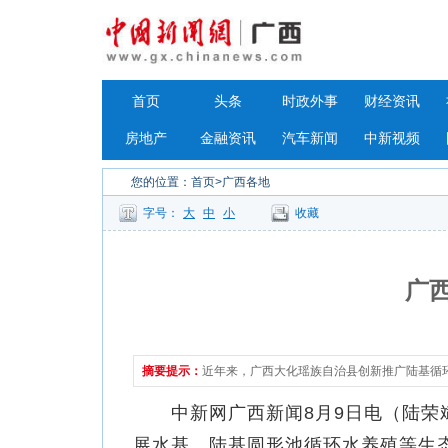
首页
头条
时政外事
财经资讯
房地产
金融资讯
汽车新闻
中新视频
您的位置：
首页
>广西各地
字号：
大
中
小
收藏
广
摘要提示：
近年来，广西大化瑶族自治县创新推广陆基循
中新网广西新闻8月9日电（陆荣斌
展水基、陆基圆形池循环水养殖等生