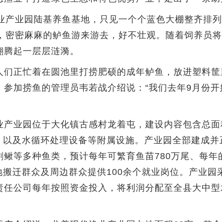
产业园陆基养鱼基地，只见一个个蓝色大棚整齐排列着
布，密密麻麻的鲈鱼游来游去，好不壮观。随着饲养员
翻腾起一层层涟漪。
们正忙着在圆池里打捞肥硕的成年鲈鱼，放进塑料筐
参加捞鱼的管理员韦若战介绍说：“我们去年9月份开
业园位于大化镇古感村龙着屯，建设内容包含总面积
间，以及水循环处理设备等附属设施。产业园全部建成
鳅等多种鱼类，预计每年可繁育鱼苗780万尾、每年的
易地搬迁群众及周边群众提供100余个就业岗位。产业
责任公司每年按照资金投入，将利润分配至全县大中型