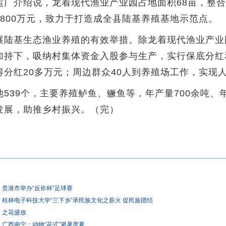
介绍说，龙着现代渔业产业园占地面积68亩，整合
800万元，致力于打造成全县陆基养殖基地示范点。
陆基生态渔业养殖的有效举措。除龙着现代渔业产业
持下，吸纳村集体资金入股参与生产，实行保底分红和
分红20多万元；周边群众40人到养殖场工作，实现
9个，主要养殖鲈鱼、鳜鱼等，年产量700余吨、年
发展，助推乡村振兴。（完）
贵港市举办“反诈杯”足球赛
桂林电子科技大学“三下乡”承民族文化之薪火 促民族团结
之花盛放
广西南宁：动物“花式”避暑度夏