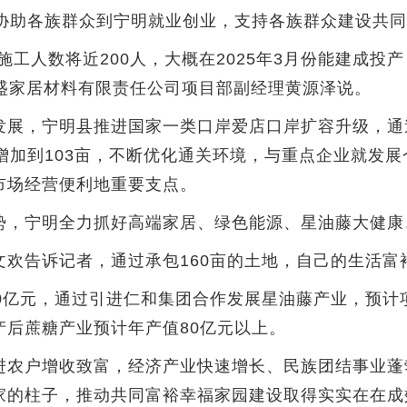
励协助各族群众到宁明就业创业，支持各族群众建设共
人数将近200人，大概在2025年3月份能建成投产
祥盛家居材料有限责任公司项目部副经理黄源泽说。
，宁明县推进国家一类口岸爱店口岸扩容升级，通道由
增加到103亩，不断优化通关环境，与重点企业就发
市场经营便利地重要支点。
宁明全力抓好高端家居、绿色能源、星油藤大健康、
告诉记者，通过承包160亩的土地，自己的生活富
亿元，通过引进仁和集团合作发展星油藤产业，预计项
后蔗糖产业预计年产值80亿元以上。
农户增收致富，经济产业快速增长、民族团结事业蓬
家的柱子，推动共同富裕幸福家园建设取得实实在在成