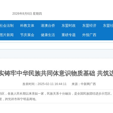
2026年8月6日 星期四
社会法制
科教文体
港澳台侨
东盟时政
东盟经济
东盟
图片新闻
节庆展会
健康生活
重磅专题
外报广西
实铸牢中华民族共同体意识物质基础 共筑
发表时间：2025-02-11 16:44:11
来源：中新网广西
区，各族人民长期以来亲如一家，民族关系十分融洽，是全国民族团结进步示范区
里，跨凭祥市和宁明县两地。