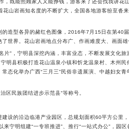
，既能照顾家人又能挣钱，游客来了还会找我讲花山
着花山岩画知名度的不断扩大，全国各地游客纷至沓来
型各异的赭红色图像，2016年7月15日在第40
艳了世界。花山岩画地点分布广、作画难度大、画面雄
片”，宁明县深挖内涵，丰富业态，不断发展文化旅
区，宁明县积极打造花山温泉小镇和忻龙温泉村、木州民
，常态化举办广西“三月三”民俗非遗展演、中越妇女青
治区民族团结进步示范县”等称号。
设的沿边临港产业园区，总规划面积60平方公里，
以来宁明组建“一专班推进”、推行“一站式办公”，园