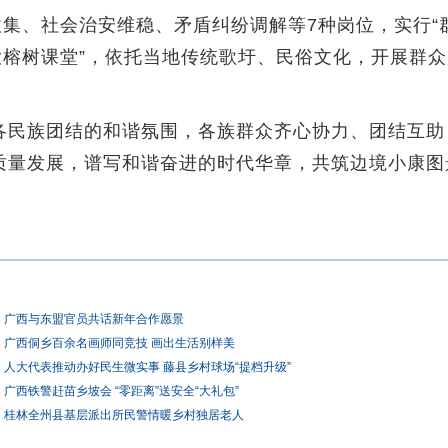
、社会治安维稳、矛盾纠纷调解等7种岗位，实行“群
大榕树课堂”，依托当地传统歌圩、民俗文化，开展群
民族团结的和谐氛围，各族群众齐心协力、团结互助
质量发展，谱写和谐奋进的时代华章，共筑边境小康图
广西与东盟官员共话新年合作愿景
广西侗乡百余名画师同竞技 画出生活别样美
人大代表推动办好民生微实事 藤县乡村球场“提档升级”
广西铁警赶苗乡坡会 “零距离”送安全“大礼包”
桂林全州县基层派出所民警情暖乡村独居老人