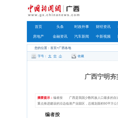
首页
头条
时政外事
财经资讯
房地产
金融资讯
汽车新闻
中新视频
您的位置：
首页
>广西各地
字号：
大
中
小
收藏
广西宁明夯
摘要提示：
编者按 广西是我国少数民族人口最多的自治
重点推进建设的沿边临港产业园区，总规划面积60平方公
编者按