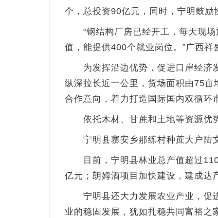
个，总投资90亿元，同时，宁明鼓
“钢结构厂房已经开工，每天现场施工
值，能提供400个就业岗位。”广西
为发挥沿边优势，促进口岸经济发展
纵深拉长近一公里，货场面积由75亩
合作意向，着力打造国际国内双循环
依托木材、甘蔗和土地等资源优势，
宁明县寨安乡那练村种蔗大户陆文欢
目前，宁明县林业总产值超过110
亿元；朗姆酒项目加快建设，建成达产
宁明县还大力发展农业产业，促进
业的稳固发展，犹如扎稳共同富裕之