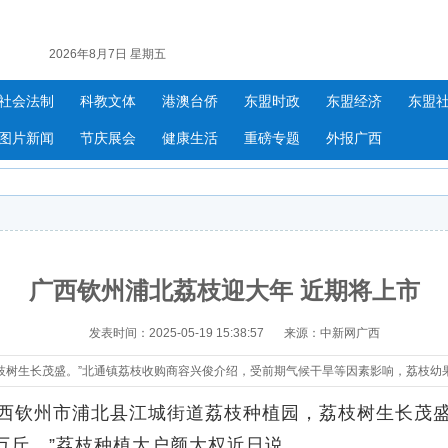
2026年8月7日 星期五
社会法制
科教文体
港澳台侨
东盟时政
东盟经济
东盟
图片新闻
节庆展会
健康生活
重磅专题
外报广西
广西钦州浦北荔枝迎大年 近期将上市
发表时间：2025-05-19 15:38:57
来源：中新网广西
枝树生长茂盛。”北通镇荔枝收购商容兴俊介绍，受前期气候干旱等因素影响，荔枝幼
钦州市浦北县江城街道荔枝种植园，荔枝树生长茂盛。
万斤。”荔枝种植大户颜大权近日说。