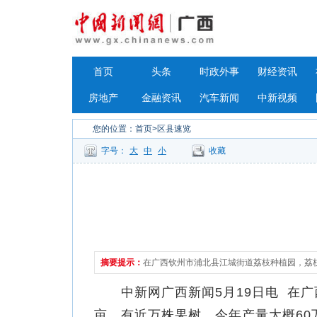
首页
头条
时政外事
财经资讯
房地产
金融资讯
汽车新闻
中新视频
您的位置：
首页
>区县速览
字号：
大
中
小
收藏
摘要提示：
在广西钦州市浦北县江城街道荔枝种植园，荔
中新网广西新闻5月19日电 在广西
亩，有近万株果树，今年产量大概60