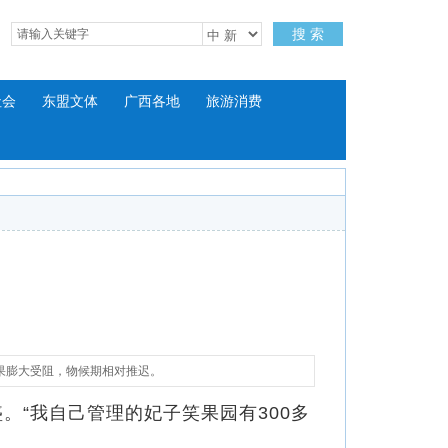
搜 索
社会
东盟文体
广西各地
旅游消费
果膨大受阻，物候期相对推迟。
“我自己管理的妃子笑果园有300多