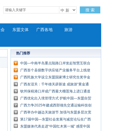
搜 索
社会
东盟文体
广西各地
旅游
热门推荐
中国—中南半岛重点陆路口岸发起智慧互联合
作倡议
广西首个县级数字供应链产业服务平台上线使
用
广西民族大学设立东盟国家博士研究生奖学金
项目
广西友谊关：千年雄关辟新途 成旅游“黄金通
道”
钦州保税港口岸成广西最大榴莲海上进口通道
广西优化出入境管理方式 护航中国—东盟自贸
区发展
广西力争2025年建成西部领先交通运输科技创
新体系
广西举办中越边关旅游节 加强与东盟多层次宽
领域合作
第17届中国—东盟社会发展与减贫论坛在广西
北海举行
东盟媒体代表走进“中国红木第一城” 感受中国