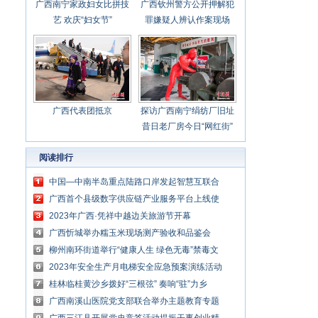
广西南宁家政妇女比拼技
广西钦州警方公开押解犯
艺 欢庆“妇女节”
罪嫌疑人辨认作案现场
广西代表团抵京
探访广西南宁绢纺厂旧址
昔日老厂房今日“网红街”
阅读排行
中国—中南半岛重点陆路口岸发起智慧互联合
作倡议
广西首个县级数字供应链产业服务平台上线使
用
2023年广西·凭祥中越边关旅游节开幕
广西忻城举办糯玉米现场测产验收和品鉴会
柳州南环街道举行“健康人生 绿色无毒”禁毒文
艺演出
2023年安全生产月电梯安全应急预案演练活动
在南宁举行
桂林临桂黄沙乡拨好“三根弦” 奏响“驻”力乡
村“新乐章”
广西南溪山医院党支部联合举办主题教育专题