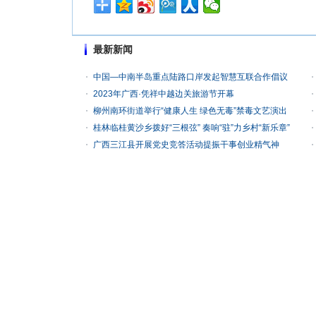
最新新闻
中国—中南半岛重点陆路口岸发起智慧互联合作倡议
2023年广西·凭祥中越边关旅游节开幕
柳州南环街道举行“健康人生 绿色无毒”禁毒文艺演出
桂林临桂黄沙乡拨好“三根弦” 奏响“驻”力乡村“新乐章”
广西三江县开展党史竞答活动提振干事创业精气神