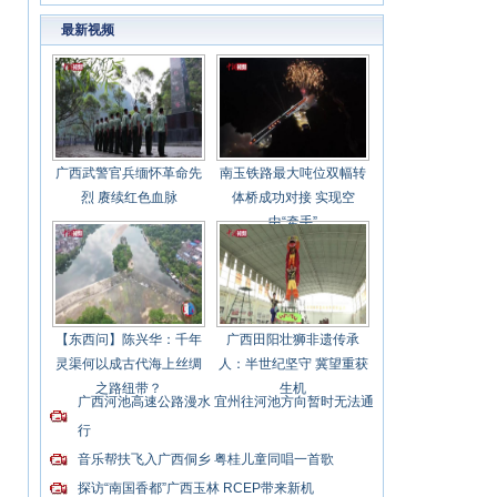
传统红木文化
最新视频
广西武警官兵缅怀革命先
南玉铁路最大吨位双幅转
烈 赓续红色血脉
体桥成功对接 实现空
中“牵手”
【东西问】陈兴华：千年
广西田阳壮狮非遗传承
灵渠何以成古代海上丝绸
人：半世纪坚守 冀望重获
之路纽带？
生机
广西河池高速公路漫水 宜州往河池方向暂时无法通
行
音乐帮扶飞入广西侗乡 粤桂儿童同唱一首歌
探访“南国香都”广西玉林 RCEP带来新机