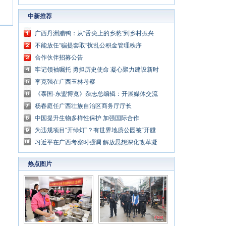
中新推荐
广西丹洲腊鸭：从“舌尖上的乡愁”到乡村振兴
的“利器”
不能放任“骗提套取”扰乱公积金管理秩序
合作伙伴招募公告
牢记领袖嘱托 勇担历史使命 凝心聚力建设新时
代中国特色社会主义壮美广西
李克强在广西玉林考察
《泰国-东盟博览》杂志总编辑：开展媒体交流
讲好中国与东盟合作故事
杨春庭任广西壮族自治区商务厅厅长
中国提升生物多样性保护 加强国际合作
为违规项目“开绿灯”？有世界地质公园被“开膛
破肚”
习近平在广西考察时强调 解放思想深化改革凝
心聚力担当实干 建设新时代中国特色社会主义
热点图片
壮美