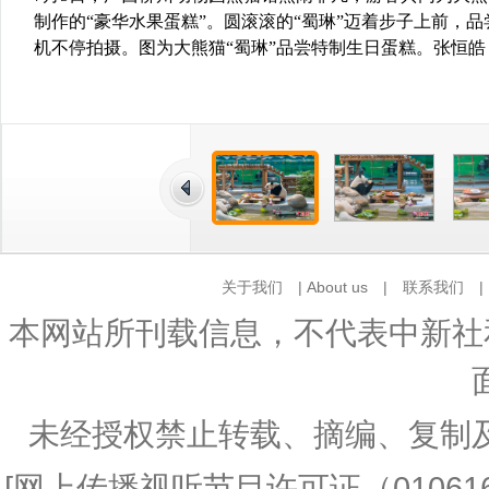
制作的“豪华水果蛋糕”。圆滚滚的“蜀琳”迈着步子上前，
机不停拍摄。图为大熊猫“蜀琳”品尝特制生日蛋糕。张恒皓
关于我们
|
About us
|
联系我们
本网站所刊载信息，不代表中新社
未经授权禁止转载、摘编、复制
[
网上传播视听节目许可证（010616