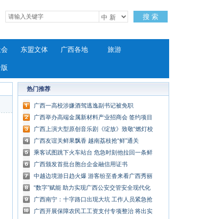
搜 索
社会
东盟文体
广西各地
旅游
专版
热门推荐
广西一高校涉嫌酒驾逃逸副书记被免职
广西举办高端金属新材料产业招商会 签约项目
总投资额156亿元
广西上演大型原创音乐剧《绽放》致敬“燃灯校
长”
广西友谊关鲜果飘香 越南荔枝抢“鲜”通关
乘客试图跳下火车站台 危急时刻他拉回一条鲜
活生命
广西颁发首批台胞台企金融信用证书
中越边境游日趋火爆 游客纷至沓来看广西秀丽
山水
“数字”赋能 助力实现广西公安交管安全现代化
治理体系
广西南宁：十字路口出现大坑 工作人员紧急抢
修
广西开展保障农民工工资支付专项整治 将出实