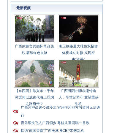
招根治欠薪
最新视频
广西武警官兵缅怀革命先
南玉铁路最大吨位双幅转
烈 赓续红色血脉
体桥成功对接 实现空
中“牵手”
【东西问】陈兴华：千年
广西田阳壮狮非遗传承
灵渠何以成古代海上丝绸
人：半世纪坚守 冀望重获
之路纽带？
生机
广西河池高速公路漫水 宜州往河池方向暂时无法通
行
音乐帮扶飞入广西侗乡 粤桂儿童同唱一首歌
探访“南国香都”广西玉林 RCEP带来新机