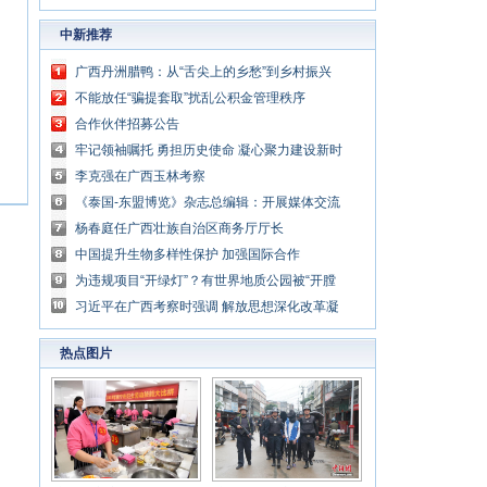
中新推荐
广西丹洲腊鸭：从“舌尖上的乡愁”到乡村振兴
的“利器”
不能放任“骗提套取”扰乱公积金管理秩序
合作伙伴招募公告
牢记领袖嘱托 勇担历史使命 凝心聚力建设新时
代中国特色社会主义壮美广西
李克强在广西玉林考察
《泰国-东盟博览》杂志总编辑：开展媒体交流
讲好中国与东盟合作故事
杨春庭任广西壮族自治区商务厅厅长
中国提升生物多样性保护 加强国际合作
为违规项目“开绿灯”？有世界地质公园被“开膛
破肚”
习近平在广西考察时强调 解放思想深化改革凝
心聚力担当实干 建设新时代中国特色社会主义
热点图片
壮美