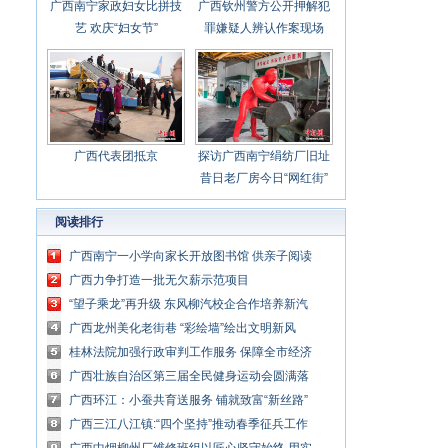
广西南宁家政妇女比拼技
广西钦州警方公开押解犯
艺 欢庆“妇女节”
罪嫌疑人辨认作案现场
广西代表团抵京
探访广西南宁绢纺厂旧址
昔日老厂房今日“网红街”
阅读排行
广西南宁一小学向家长开放图书馆 供亲子阅读
广西力争打造一批无欠薪示范项目
“望子乘龙”再升级 东风柳汽校企合作培养新汽
车英才
广西龙州美化老街巷 “彩绘墙”绘出文明新风
桂林法院加强行政审判工作服务 保障全市经济
社会高质量发展
广西壮族自治区第三届全民健身运动会圆满落
幕
广西环江：小蚕共育送服务 铺就致富“新丝路”
广西三江八江镇:“四个坚持”推动春季征兵工作