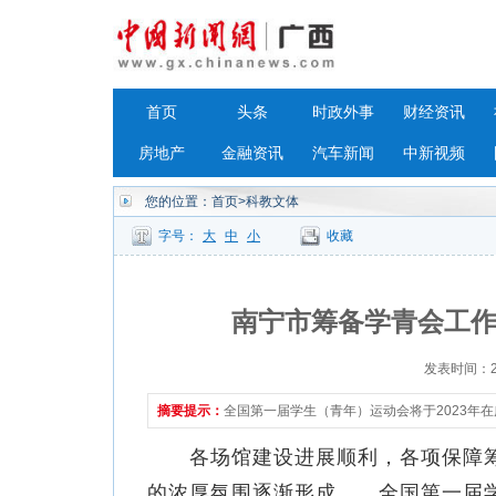
首页
头条
时政外事
财经资讯
房地产
金融资讯
汽车新闻
中新视频
您的位置：
首页
>科教文体
字号：
大
中
小
收藏
南宁市筹备学青会工作
发表时间：202
摘要提示：
全国第一届学生（青年）运动会将于2023年
各场馆建设进展顺利，各项保障筹
的浓厚氛围逐渐形成……全国第一届学