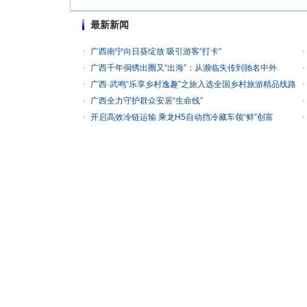
最新新闻
广西南宁向日葵绽放 吸引游客“打卡”
广西千年侗绣出圈又“出海”：从濒临失传到驰名中外
广西·武鸣“乐享乡村逸趣”之旅入选全国乡村旅游精品线路
广西全力守护群众安居“生命线”
开启高效冷链运输 乘龙H5自动挡冷藏车领“鲜”创富