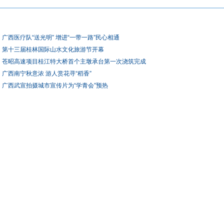
广西医疗队“送光明” 增进“一带一路”民心相通
第十三届桂林国际山水文化旅游节开幕
苍昭高速项目桂江特大桥首个主墩承台第一次浇筑完成
广西南宁秋意浓 游人赏花寻“稻香”
广西武宣拍摄城市宣传片为“学青会”预热