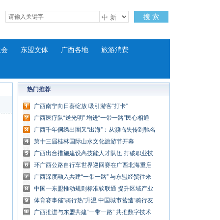
搜 索
社会
东盟文体
广西各地
旅游消费
热门推荐
广西南宁向日葵绽放 吸引游客“打卡”
广西医疗队“送光明” 增进“一带一路”民心相通
广西千年侗绣出圈又“出海”：从濒临失传到驰名
中外
第十三届桂林国际山水文化旅游节开幕
广西出台措施建设高技能人才队伍 打破职业技
能等级“天花板”
环广西公路自行车世界巡回赛在广西北海重启
广西深度融入共建“一带一路” 与东盟经贸往来
加速增长
中国—东盟推动规则标准软联通 提升区域产业
竞争力
体育赛事催“骑行热”升温 中国城市营造“骑行友
好”环境
广西推进与东盟共建“一带一路” 共推数字技术