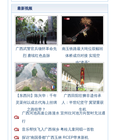
应用
最新视频
广西武警官兵缅怀革命先
南玉铁路最大吨位双幅转
烈 赓续红色血脉
体桥成功对接 实现空
中“牵手”
【东西问】陈兴华：千年
广西田阳壮狮非遗传承
灵渠何以成古代海上丝绸
人：半世纪坚守 冀望重获
之路纽带？
生机
广西河池高速公路漫水 宜州往河池方向暂时无法通
行
音乐帮扶飞入广西侗乡 粤桂儿童同唱一首歌
探访“南国香都”广西玉林 RCEP带来新机