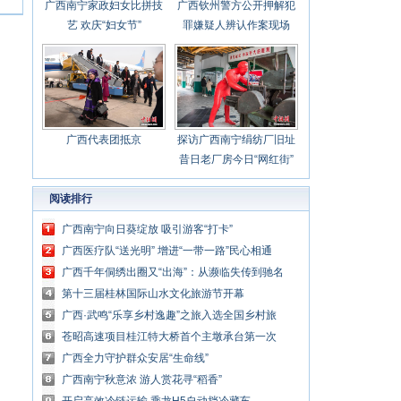
广西南宁家政妇女比拼技
广西钦州警方公开押解犯
艺 欢庆“妇女节”
罪嫌疑人辨认作案现场
广西代表团抵京
探访广西南宁绢纺厂旧址
昔日老厂房今日“网红街”
阅读排行
广西南宁向日葵绽放 吸引游客“打卡”
广西医疗队“送光明” 增进“一带一路”民心相通
广西千年侗绣出圈又“出海”：从濒临失传到驰名
中外
第十三届桂林国际山水文化旅游节开幕
广西·武鸣“乐享乡村逸趣”之旅入选全国乡村旅
游精品线路
苍昭高速项目桂江特大桥首个主墩承台第一次
浇筑完成
广西全力守护群众安居“生命线”
广西南宁秋意浓 游人赏花寻“稻香”