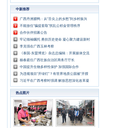
中新推荐
广西丹洲腊鸭：从“舌尖上的乡愁”到乡村振兴
的“利器”
不能放任“骗提套取”扰乱公积金管理秩序
合作伙伴招募公告
牢记领袖嘱托 勇担历史使命 凝心聚力建设新时
代中国特色社会主义壮美广西
李克强在广西玉林考察
《泰国-东盟博览》杂志总编辑：开展媒体交流
讲好中国与东盟合作故事
杨春庭任广西壮族自治区商务厅厅长
中国提升生物多样性保护 加强国际合作
为违规项目“开绿灯”？有世界地质公园被“开膛
破肚”
习近平在广西考察时强调 解放思想深化改革凝
心聚力担当实干 建设新时代中国特色社会主义
热点图片
壮美