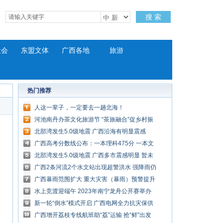
搜 索
社会
东盟文体
广西各地
旅游
热门推荐
人这一辈子，一定要去一趟北海！
河池南丹办茶文化旅游节 “茶旅融合”促乡村振
兴
北部湾发生5.0级地震 广西沿海有明显震感
广西高考分数线公布：一本理科475分 一本文
科528分
北部湾发生5.0级地震 广西多市震感明显 暂未
收到人员伤亡报告
广西2条河流2个水文站出现超警洪水 强降雨仍
持续
广西暴雨范围扩大 重大灾害（暴雨）预警提升
至Ⅱ级
水上竞渡迎端午 2023年南宁龙舟公开赛举办
新一轮“倒水”模式开启 广西电网全力抗灾保供
电
广西增开荔枝专线航班助“荔”运输 抢“鲜”出发