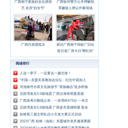
广西南宁家政妇女比拼技
广西钦州警方公开押解犯
艺 欢庆“妇女节”
罪嫌疑人辨认作案现场
广西代表团抵京
探访广西南宁绢纺厂旧址
昔日老厂房今日“网红街”
阅读排行
人这一辈子，一定要去一趟北海！
“中国—东盟关系雅加达论坛：纪念中国加入
《东南亚友好合作条约》20周年”成功举行
河池南丹办茶文化旅游节 “茶旅融合”促乡村振
兴
北部湾发生5.0级地震 广西沿海有明显震感
广西高考分数线公布：一本理科475分 一本文
科528分
北部湾发生5.0级地震 广西多市震感明显 暂未
收到人员伤亡报告
桂林第三届文明礼仪小天使大赛正式启动
2023广西·桂林（临桂）东盟城市龙舟邀请赛圆