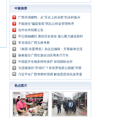
中新推荐
广西丹洲腊鸭：从“舌尖上的乡愁”到乡村振兴
的“利器”
不能放任“骗提套取”扰乱公积金管理秩序
合作伙伴招募公告
牢记领袖嘱托 勇担历史使命 凝心聚力建设新时
代中国特色社会主义壮美广西
李克强在广西玉林考察
《泰国-东盟博览》杂志总编辑：开展媒体交流
讲好中国与东盟合作故事
杨春庭任广西壮族自治区商务厅厅长
中国提升生物多样性保护 加强国际合作
为违规项目“开绿灯”？有世界地质公园被“开膛
破肚”
习近平在广西考察时强调 解放思想深化改革凝
心聚力担当实干 建设新时代中国特色社会主义
热点图片
壮美