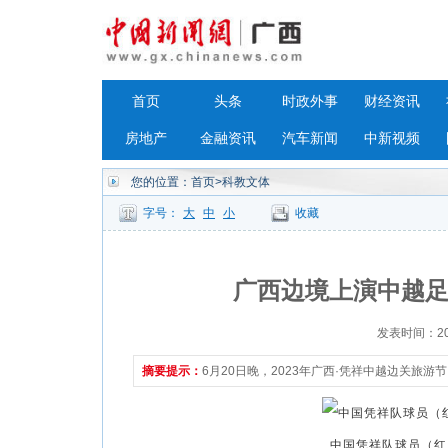
首页
头条
时政外事
财经资讯
房地产
金融资讯
汽车新闻
中新视频
您的位置：
首页
>科教文体
字号：
大
中
小
收藏
广西边境上演中越足
发表时间：2023
摘要提示：
6月20日晚，2023年广西·凭祥中越边关旅
中国凭祥队球员（红