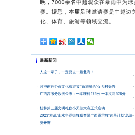
晚，7000余名中越观众在暴雨中为
赛。据悉，本届足球邀请赛是中越边
化、体育、旅游等领域交流。
最新新闻
人这一辈子，一定要去一趟北海！
河池南丹办茶文化旅游节 “茶旅融合”促乡村振兴
广西高考分数线公布：一本理科475分 一本文科528分
桂林第三届文明礼仪小天使大赛正式启动
2023“桂战”山水争霸街舞联赛暨广西霹雳舞“选星计划”总决
赛开赛