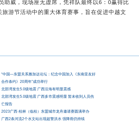
球员助威，现场座无虚席，凭祥队最终以6：0赢得比
关旅游节活动中的重大体育赛事，旨在促进中越文
“中国—东盟关系雅加达论坛：纪念中国加入《东南亚友好
合作条约》20周年”成功举行
北部湾发生5.0级地震 广西沿海有明显震感
北部湾发生5.0级地震 广西多市震感明显 暂未收到人员伤
亡报告
2023广西·桂林（临桂）东盟城市龙舟邀请赛圆满举办
广西2条河流2个水文站出现超警洪水 强降雨仍持续