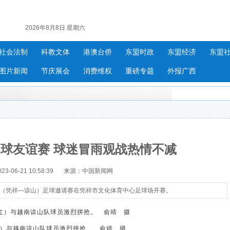
2026年8月8日 星期六
社会法制
科教文体
港澳台侨
东盟时政
东盟经济
东盟
图片新闻
节庆展会
消费维权
重磅专题
外报广西
球友谊赛 球迷冒雨观战热情不减
-06-21 10:58:39
来源：中国新闻网
游节（凭祥—谅山）足球邀请赛在凭祥市文化体育中心足球场开赛。
）与越南谅山队球员激烈拼抢。 俞靖 摄