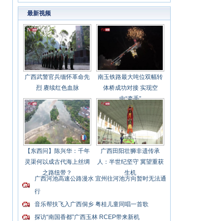
最新视频
广西武警官兵缅怀革命先
南玉铁路最大吨位双幅转
烈 赓续红色血脉
体桥成功对接 实现空
中“牵手”
【东西问】陈兴华：千年
广西田阳壮狮非遗传承
灵渠何以成古代海上丝绸
人：半世纪坚守 冀望重获
之路纽带？
生机
广西河池高速公路漫水 宜州往河池方向暂时无法通
行
音乐帮扶飞入广西侗乡 粤桂儿童同唱一首歌
探访“南国香都”广西玉林 RCEP带来新机