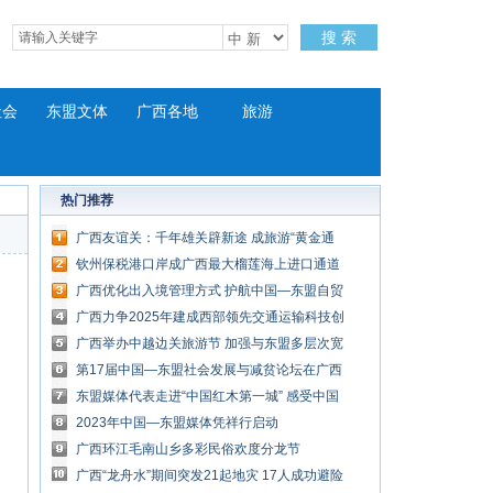
搜 索
社会
东盟文体
广西各地
旅游
热门推荐
广西友谊关：千年雄关辟新途 成旅游“黄金通
道”
钦州保税港口岸成广西最大榴莲海上进口通道
广西优化出入境管理方式 护航中国—东盟自贸
区发展
广西力争2025年建成西部领先交通运输科技创
新体系
广西举办中越边关旅游节 加强与东盟多层次宽
领域合作
第17届中国—东盟社会发展与减贫论坛在广西
北海举行
东盟媒体代表走进“中国红木第一城” 感受中国
传统红木文化
2023年中国—东盟媒体凭祥行启动
广西环江毛南山乡多彩民俗欢度分龙节
广西“龙舟水”期间突发21起地灾 17人成功避险