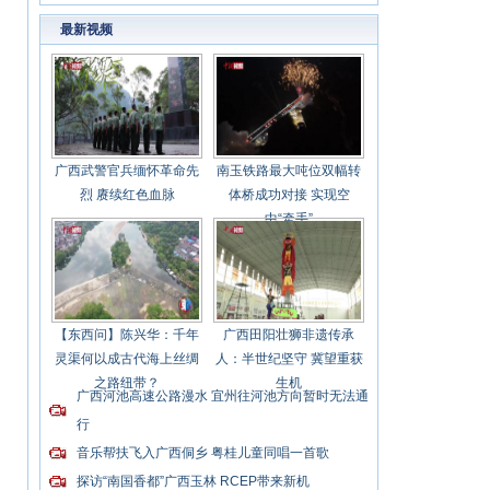
最新视频
广西武警官兵缅怀革命先
南玉铁路最大吨位双幅转
烈 赓续红色血脉
体桥成功对接 实现空
中“牵手”
【东西问】陈兴华：千年
广西田阳壮狮非遗传承
灵渠何以成古代海上丝绸
人：半世纪坚守 冀望重获
之路纽带？
生机
广西河池高速公路漫水 宜州往河池方向暂时无法通
行
音乐帮扶飞入广西侗乡 粤桂儿童同唱一首歌
探访“南国香都”广西玉林 RCEP带来新机