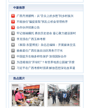
中新推荐
广西丹洲腊鸭：从“舌尖上的乡愁”到乡村振兴
的“利器”
不能放任“骗提套取”扰乱公积金管理秩序
合作伙伴招募公告
牢记领袖嘱托 勇担历史使命 凝心聚力建设新时
代中国特色社会主义壮美广西
李克强在广西玉林考察
《泰国-东盟博览》杂志总编辑：开展媒体交流
讲好中国与东盟合作故事
杨春庭任广西壮族自治区商务厅厅长
中国提升生物多样性保护 加强国际合作
为违规项目“开绿灯”？有世界地质公园被“开膛
破肚”
习近平在广西考察时强调 解放思想深化改革凝
心聚力担当实干 建设新时代中国特色社会主义
热点图片
壮美