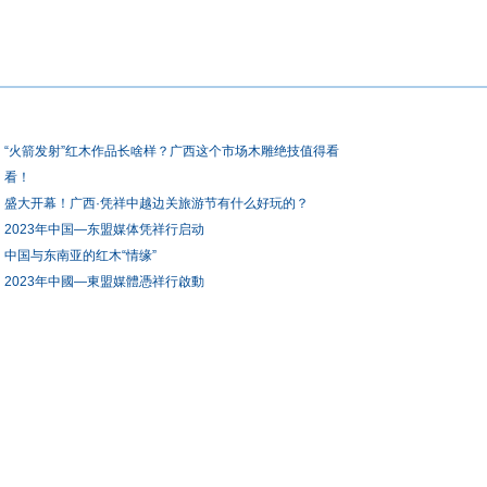
“火箭发射”红木作品长啥样？广西这个市场木雕绝技值得看
看！
盛大开幕！广西·凭祥中越边关旅游节有什么好玩的？
2023年中国—东盟媒体凭祥行启动
中国与东南亚的红木“情缘”
2023年中國—東盟媒體憑祥行啟動