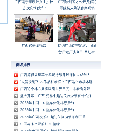
广西南宁家政妇女比拼技
广西钦州警方公开押解犯
艺 欢庆“妇女节”
罪嫌疑人辨认作案现场
广西代表团抵京
探访广西南宁绢纺厂旧址
昔日老厂房今日“网红街”
阅读排行
广西德保县烟草专卖局持续开展保护未成年人
免受烟侵害活动
“火箭发射”红木作品长啥样？广西这个市场木雕
绝技值得看看！
广西这个地方又将吸引世界目光！来看看外媒
都说了啥→
盛大开幕！广西·凭祥中越边关旅游节有什么好
玩的？
2023年中国—东盟媒体凭祥行启动
2023年中国—东盟媒体凭祥行启动
2023年广西·凭祥中越边关旅游节顺利开幕
中国与东南亚的红木“情缘”