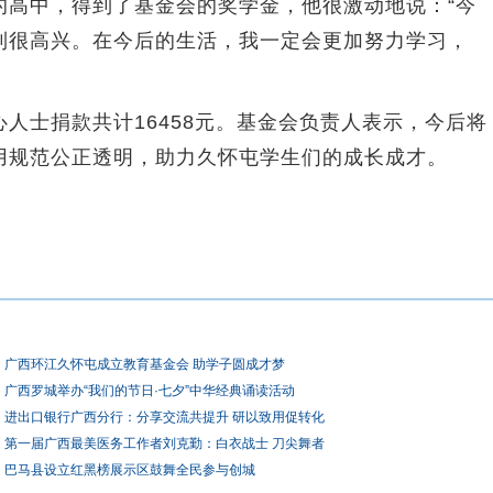
中，得到了基金会的奖学金，他很激动地说：“今
到很高兴。在今后的生活，我一定会更加努力学习，
士捐款共计16458元。基金会负责人表示，今后将
用规范公正透明，助力久怀屯学生们的成长成才。
广西环江久怀屯成立教育基金会 助学子圆成才梦
广西罗城举办“我们的节日·七夕”中华经典诵读活动
进出口银行广西分行：分享交流共提升 研以致用促转化
第一届广西最美医务工作者刘克勤：白衣战士 刀尖舞者
巴马县设立红黑榜展示区鼓舞全民参与创城