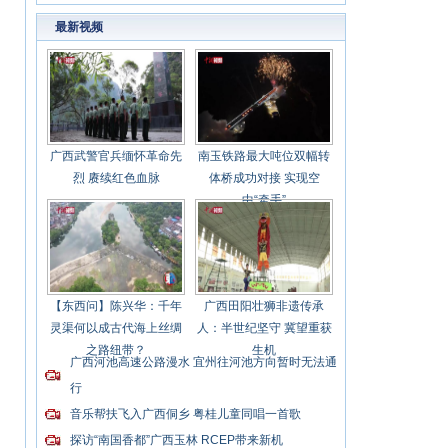
最新视频
广西武警官兵缅怀革命先
南玉铁路最大吨位双幅转
烈 赓续红色血脉
体桥成功对接 实现空
中“牵手”
【东西问】陈兴华：千年
广西田阳壮狮非遗传承
灵渠何以成古代海上丝绸
人：半世纪坚守 冀望重获
之路纽带？
生机
广西河池高速公路漫水 宜州往河池方向暂时无法通
行
音乐帮扶飞入广西侗乡 粤桂儿童同唱一首歌
探访“南国香都”广西玉林 RCEP带来新机