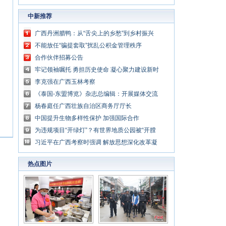
中新推荐
广西丹洲腊鸭：从“舌尖上的乡愁”到乡村振兴
的“利器”
不能放任“骗提套取”扰乱公积金管理秩序
合作伙伴招募公告
牢记领袖嘱托 勇担历史使命 凝心聚力建设新时
代中国特色社会主义壮美广西
李克强在广西玉林考察
《泰国-东盟博览》杂志总编辑：开展媒体交流
讲好中国与东盟合作故事
杨春庭任广西壮族自治区商务厅厅长
中国提升生物多样性保护 加强国际合作
为违规项目“开绿灯”？有世界地质公园被“开膛
破肚”
习近平在广西考察时强调 解放思想深化改革凝
心聚力担当实干 建设新时代中国特色社会主义
热点图片
壮美