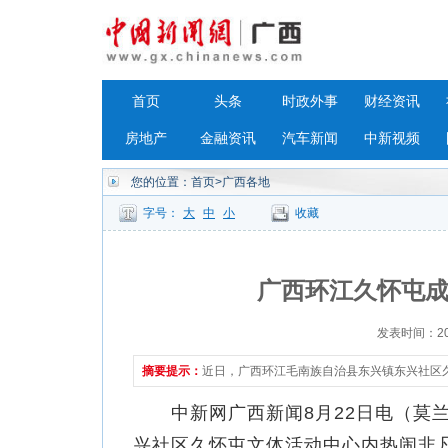
首页
头条
时政外事
财经资讯
房地产
金融资讯
汽车新闻
中新视频
您的位置：
首页
>广西各地
字号：
大
中
小
收藏
广西环江久怀屯成
发表时间：2023
摘要提示：
近日，广西环江毛南族自治县东兴镇东兴社区
中新网广西新闻8月22日电（莫兰
兴社区久怀屯文体活动中心内热闹非