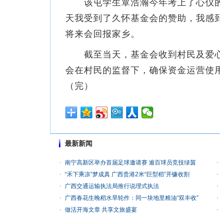
该屯学生覃浩瀚今年考上了心仪的高
天我受到了久怀基金会的赞助，我感
将来会回报家乡。
截至当天，基金会收到村民及爱心人
会在村民的监督下，确保资金运营使
（完）
最新新闻
南宁高新区举办首届足球邀请赛 逾百球员竞技绿茵
“禾下乘凉”梦成真 广西贵港2米“巨型稻”开镰收割
广西交通运输执法局推行说理式执法
广西春花生晚稻水旱轮作：同一块地里粮油“双丰收”
做活开海文章 共享文旅盛宴