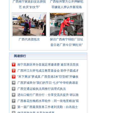
广西南宁家政妇女比拼技
广西钦州警方公开押解犯
艺 欢庆“妇女节”
罪嫌疑人辨认作案现场
广西代表团抵京
探访广西南宁绢纺厂旧址
昔日老厂房今日“网红街”
阅读排行
南宁高新区举办首届足球邀请赛 逾百球员竞技
绿茵
广西环江久怀屯成立教育基金会 助学子圆成才
梦
“禾下乘凉”梦成真 广西贵港2米“巨型稻”开镰收
割
广西罗城举办“我们的节日·七夕”中华经典诵读
活动
广西交通运输执法局推行说理式执法
进出口银行广西分行：分享交流共提升 研以致
用促转化
广西春花生晚稻水旱轮作：同一块地里粮油“双
丰收”
第一届广西最美医务工作者刘克勤：白衣战士