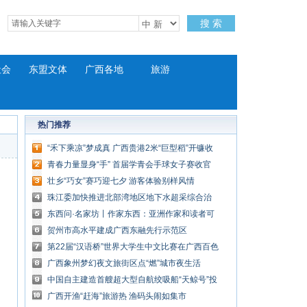
搜 索
社会
东盟文体
广西各地
旅游
热门推荐
“禾下乘凉”梦成真 广西贵港2米“巨型稻”开镰收
割
青春力量显身“手” 首届学青会手球女子赛收官
壮乡“巧女”赛巧迎七夕 游客体验别样风情
珠江委加快推进北部湾地区地下水超采综合治
理
东西问·名家坊丨作家东西：亚洲作家和读者可
有良好“化学反应”
贺州市高水平建成广西东融先行示范区
第22届“汉语桥”世界大学生中文比赛在广西百色
启动
广西象州梦幻夜文旅街区点“燃”城市夜生活
中国自主建造首艘超大型自航绞吸船“天鲸号”投
入平陆运河建设施工
广西开渔“赶海”旅游热 渔码头闹如集市