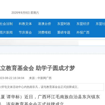
2026年8月8日 星期六
社会法制
科教文体
港澳台侨
东盟时政
东盟经济
东盟
图片新闻
节庆展会
消费维权
重磅专题
外报广西
立教育基金会 助学子圆成才梦
-08-22 16:34:04
来源：中新网广西
久怀屯文体活动中心内热闹非凡，该屯教育基金会正式挂牌成立。
厦 谭华标）近日，广西环江毛南族自治县东兴镇东
凡，该屯教育基金会正式挂牌成立。