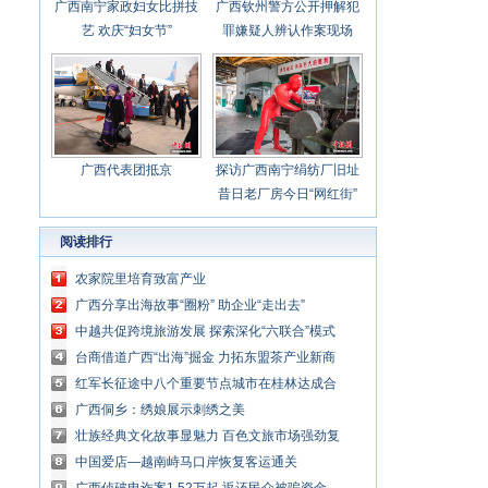
广西南宁家政妇女比拼技
广西钦州警方公开押解犯
艺 欢庆“妇女节”
罪嫌疑人辨认作案现场
广西代表团抵京
探访广西南宁绢纺厂旧址
昔日老厂房今日“网红街”
阅读排行
农家院里培育致富产业
广西分享出海故事“圈粉” 助企业“走出去”
中越共促跨境旅游发展 探索深化“六联合”模式
台商借道广西“出海”掘金 力拓东盟茶产业新商
机
红军长征途中八个重要节点城市在桂林达成合
作共识
广西侗乡：绣娘展示刺绣之美
壮族经典文化故事显魅力 百色文旅市场强劲复
苏
中国爱店—越南峙马口岸恢复客运通关