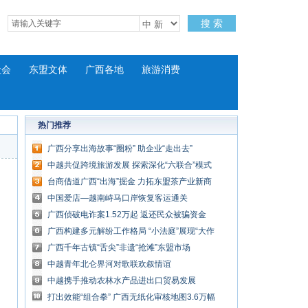
搜 索
社会
东盟文体
广西各地
旅游消费
热门推荐
广西分享出海故事“圈粉” 助企业“走出去”
中越共促跨境旅游发展 探索深化“六联合”模式
台商借道广西“出海”掘金 力拓东盟茶产业新商
机
中国爱店—越南峙马口岸恢复客运通关
广西侦破电诈案1.52万起 返还民众被骗资金
3.75亿元
广西构建多元解纷工作格局 “小法庭”展现“大作
为”
广西千年古镇“舌尖”非遗“抢滩”东盟市场
中越青年北仑界河对歌联欢叙情谊
中越携手推动农林水产品进出口贸易发展
打出效能“组合拳” 广西无纸化审核地图3.6万幅