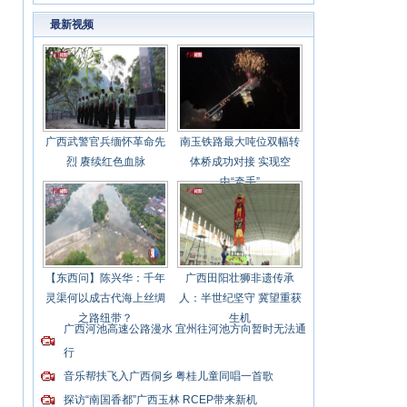
最新视频
广西武警官兵缅怀革命先
南玉铁路最大吨位双幅转
烈 赓续红色血脉
体桥成功对接 实现空
中“牵手”
【东西问】陈兴华：千年
广西田阳壮狮非遗传承
灵渠何以成古代海上丝绸
人：半世纪坚守 冀望重获
之路纽带？
生机
广西河池高速公路漫水 宜州往河池方向暂时无法通
行
音乐帮扶飞入广西侗乡 粤桂儿童同唱一首歌
探访“南国香都”广西玉林 RCEP带来新机