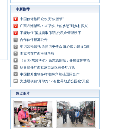
中新推荐
中国仫佬族民众欢庆“依饭节”
广西丹洲腊鸭：从“舌尖上的乡愁”到乡村振兴
的“利器”
不能放任“骗提套取”扰乱公积金管理秩序
合作伙伴招募公告
牢记领袖嘱托 勇担历史使命 凝心聚力建设新时
代中国特色社会主义壮美广西
李克强在广西玉林考察
《泰国-东盟博览》杂志总编辑：开展媒体交流
讲好中国与东盟合作故事
杨春庭任广西壮族自治区商务厅厅长
中国提升生物多样性保护 加强国际合作
为违规项目“开绿灯”？有世界地质公园被“开膛
破肚”
热点图片