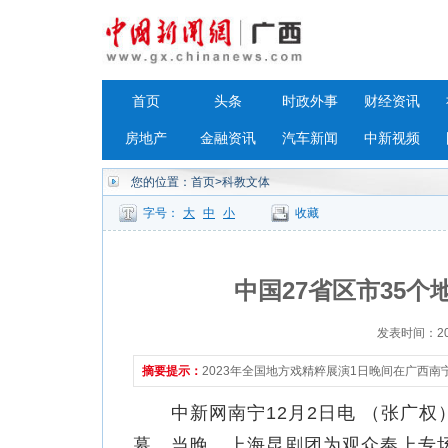
首页
头条
时政外事
财经资讯
房地产
金融资讯
汽车新闻
中新视频
您的位置：
首页
>科教文体
字号：
大
中
小
收藏
中国27省区市35个
发表时间：2023
摘要提示：
2023年全国地方戏精粹展演1日晚间在广西
中新网南宁12月2日电 （张广权）
幕。当晚，上海昆剧团为观众奉上专