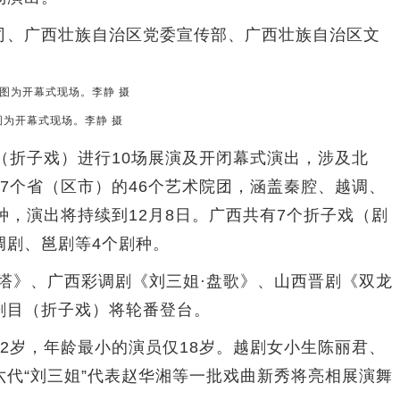
、广西壮族自治区党委宣传部、广西壮族自治区文
图为开幕式现场。李静 摄
折子戏）进行10场展演及开闭幕式演出，涉及北
7个省（区市）的46个艺术院团，涵盖秦腔、越调、
种，演出将持续到12月8日。广西共有7个折子戏（剧
调剧、邕剧等4个剧种。
》、广西彩调剧《刘三姐·盘歌》、山西晋剧《双龙
剧目（折子戏）将轮番登台。
岁，年龄最小的演员仅18岁。越剧女小生陈丽君、
代“刘三姐”代表赵华湘等一批戏曲新秀将亮相展演舞