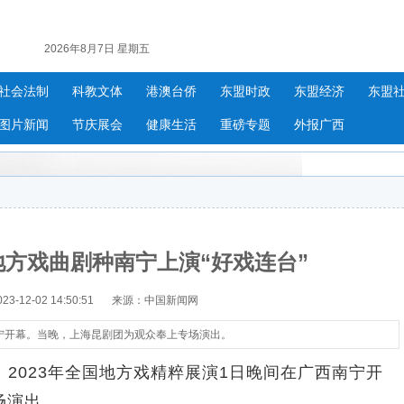
2026年8月7日 星期五
社会法制
科教文体
港澳台侨
东盟时政
东盟经济
东盟
图片新闻
节庆展会
健康生活
重磅专题
外报广西
地方戏曲剧种南宁上演“好戏连台”
-12-02 14:50:51
来源：中国新闻网
南宁开幕。当晚，上海昆剧团为观众奉上专场演出。
2023年全国地方戏精粹展演1日晚间在广西南宁开
场演出。