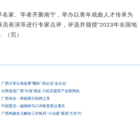
名家、学者齐聚南宁，举办以青年戏曲人才传承为
员表演等进行专家点评，评选并颁授“2023年全国地
。（完）
广西分享出海故事“圈粉” 助企业“走出去”
台商借道广西“出海”掘金 力拓东盟茶产业新商机
广西侗乡：绣娘展示刺绣之美
中国爱店—越南峙马口岸恢复客运通关
广西构建多元解纷工作格局 “小法庭”展现“大作为”