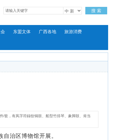
搜 索
社会
东盟文体
广西各地
旅游消费
3件/套，有凤字符録纹铜鼓、船型竹排琴、象脚鼓、肯当
族自治区博物馆开展。