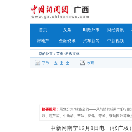
首页
头条
时政外事
财经资讯
房地产
金融资讯
汽车新闻
中新视频
您的位置：
首页
>科教文体
字号：
大
中
小
收藏
摘要提示：
展览分为“林籁金韵——风与情的唱和”“乐行伦
鼓、葫芦笙、牛角胡、蒂法、萨佩、弯琴、缅甸围鼓等重
中新网南宁12月8日电 （张广权