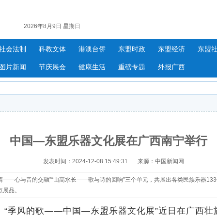
2026年8月9日 星期日
社会法制
科教文体
港澳台侨
东盟时政
东盟经济
东盟
图片新闻
节庆展会
健康生活
重磅专题
外报广西
中国—东盟乐器文化展在广西南宁举行
发表时间：2024-12-08 15:49:31
来源：中国新闻网
清——心与音的交融”“山高水长——歌与诗的回响”三个单元，共展出各类民族乐器13
点展品。
）“季风的歌——中国—东盟乐器文化展”近日在广西壮