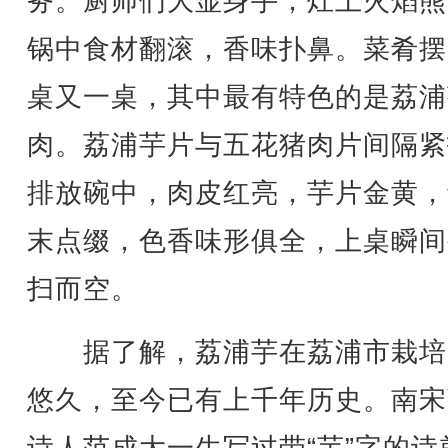
务。厨师们大显身手，灶上火焰熊
锅中食材翻滚，香味扑鼻。菜肴摆
桌又一桌，其中最有特色的是荔浦
肉。荔浦芋片与五花猪肉片间隔紧
排放碗中，肉皮红亮，芋片金黄，
末点缀，色香味形俱全，上桌瞬间
扫而空。
据了解，荔浦芋在荔浦市栽培
悠久，至今已有上千年历史。南宋