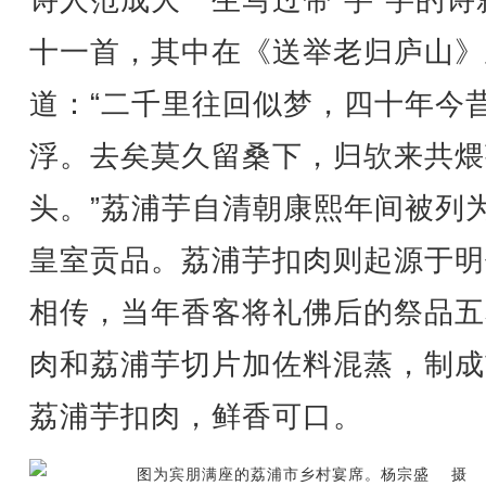
诗人范成大一生写过带“芋”字的诗
十一首，其中在《送举老归庐山》
道：“二千里往回似梦，四十年今
浮。去矣莫久留桑下，归欤来共煨
头。”荔浦芋自清朝康熙年间被列
皇室贡品。荔浦芋扣肉则起源于明
相传，当年香客将礼佛后的祭品五
肉和荔浦芋切片加佐料混蒸，制成
荔浦芋扣肉，鲜香可口。