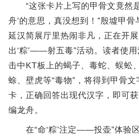
“这张卡片上写的甲骨文竟然是
舟’的意思，真没想到！”殷墟甲骨
延汉简展厅里热闹非凡，正在开展
出‘粽’——射五毒”活动。读者使
击中KT板上的蝎子、毒蛇、蜈蚣
蜍、壁虎等“毒物”，将得到甲骨文
卡，正确回答出现代汉字，即可获
编龙舟。
在“命‘粽’注定——投壶”体验