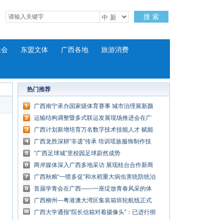
搜 索
社会
东盟文体
广西各地
旅游消费
热门推荐
广西南宁承办国家级体育赛事 城市治理展新颜
运输结构调整暨多式联运发展现场推进会在广
西钦州召开
广西计划新增培育万名数字技术技能人才 赋能
经济发展
广西龙胜深耕“非遗”传承 培训瑶族服饰制作技
艺
“广西足球城”里校园足球蔚然成势
两岸媒体深入广西多地采访 展现桂台合作新商
机
广西秋粮“一喷多促”和水稻重大病虫害统防统治
显成效
首届学青会在广西——一座绽放青春风采的体
育舞台
广西柳州—粤港澳大湾区集装箱班轮航线正式
开通
广西大学通报“院长信箱对着摄像头”：已进行彻