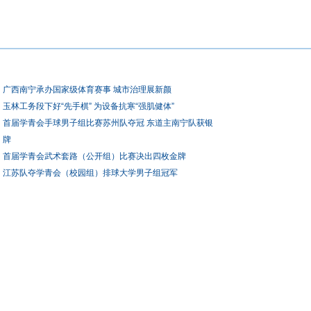
广西南宁承办国家级体育赛事 城市治理展新颜
玉林工务段下好“先手棋” 为设备抗寒“强肌健体”
首届学青会手球男子组比赛苏州队夺冠 东道主南宁队获银
牌
首届学青会武术套路（公开组）比赛决出四枚金牌
江苏队夺学青会（校园组）排球大学男子组冠军