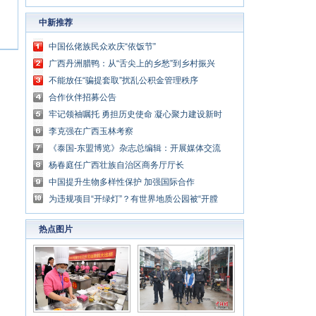
中新推荐
中国仫佬族民众欢庆“依饭节”
广西丹洲腊鸭：从“舌尖上的乡愁”到乡村振兴
的“利器”
不能放任“骗提套取”扰乱公积金管理秩序
合作伙伴招募公告
牢记领袖嘱托 勇担历史使命 凝心聚力建设新时
代中国特色社会主义壮美广西
李克强在广西玉林考察
《泰国-东盟博览》杂志总编辑：开展媒体交流
讲好中国与东盟合作故事
杨春庭任广西壮族自治区商务厅厅长
中国提升生物多样性保护 加强国际合作
为违规项目“开绿灯”？有世界地质公园被“开膛
破肚”
热点图片