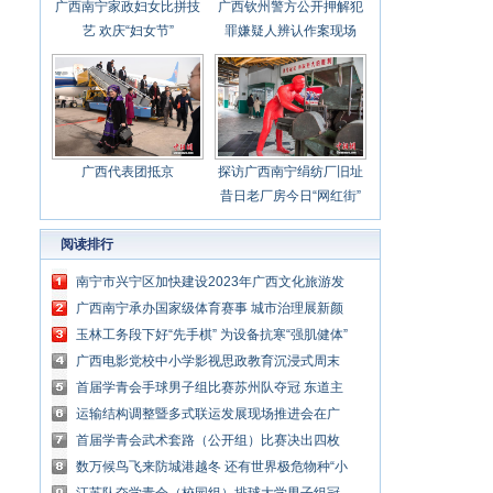
广西南宁家政妇女比拼技
广西钦州警方公开押解犯
艺 欢庆“妇女节”
罪嫌疑人辨认作案现场
广西代表团抵京
探访广西南宁绢纺厂旧址
昔日老厂房今日“网红街”
阅读排行
南宁市兴宁区加快建设2023年广西文化旅游发
展大会重点推进项目
广西南宁承办国家级体育赛事 城市治理展新颜
玉林工务段下好“先手棋” 为设备抗寒“强肌健体”
广西电影党校中小学影视思政教育沉浸式周末
课堂开课
首届学青会手球男子组比赛苏州队夺冠 东道主
南宁队获银牌
运输结构调整暨多式联运发展现场推进会在广
西钦州召开
首届学青会武术套路（公开组）比赛决出四枚
金牌
数万候鸟飞来防城港越冬 还有世界极危物种“小