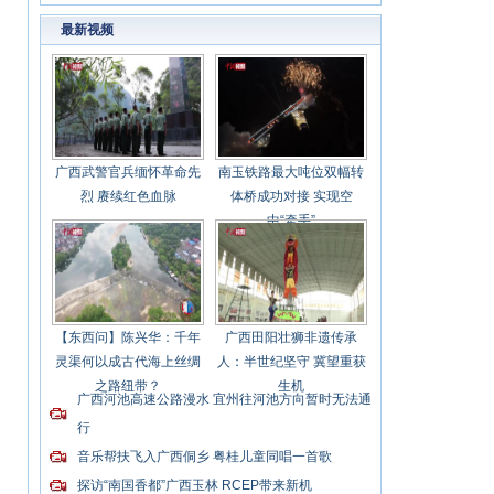
底整改
最新视频
广西武警官兵缅怀革命先
南玉铁路最大吨位双幅转
烈 赓续红色血脉
体桥成功对接 实现空
中“牵手”
【东西问】陈兴华：千年
广西田阳壮狮非遗传承
灵渠何以成古代海上丝绸
人：半世纪坚守 冀望重获
之路纽带？
生机
广西河池高速公路漫水 宜州往河池方向暂时无法通
行
音乐帮扶飞入广西侗乡 粤桂儿童同唱一首歌
探访“南国香都”广西玉林 RCEP带来新机