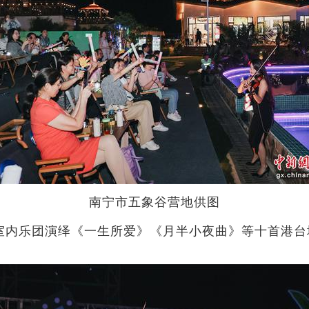
南宁市五象谷营地供图
内乐团演绎《一生所爱》《月半小夜曲》等十首港台
。