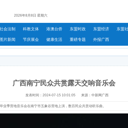
2026年8月8日 星期六
社会法制
科教文体
港澳台侨
东盟时政
东盟经济
东盟
图片新闻
节庆展会
健康生活
重磅专题
外报广西
广西南宁民众共赏露天交响音乐会
发表时间：2024-07-15 10:01:05
来源：中新网广西
之梦毕业季营地音乐会在南宁市五象谷营地上演，数百民众共赏动听乐曲。