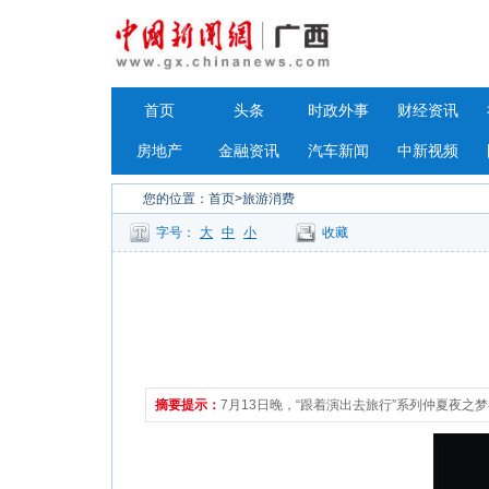
首页
头条
时政外事
财经资讯
房地产
金融资讯
汽车新闻
中新视频
您的位置：
首页
>旅游消费
字号：
大
中
小
收藏
摘要提示：
7月13日晚，“跟着演出去旅行”系列仲夏夜