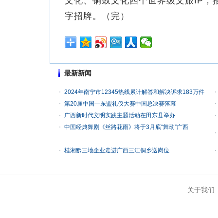
文化、铜鼓文化四个世界级文旅IP，
字招牌。（完）
最新新闻
2024年南宁市12345热线累计解答和解决诉求183万件
第20届中国—东盟礼仪大赛中国总决赛落幕
广西新时代文明实践主题活动在田东县举办
中国经典舞剧《丝路花雨》将于3月底“舞动”广西
桂湘黔三地企业走进广西三江侗乡送岗位
关于我们