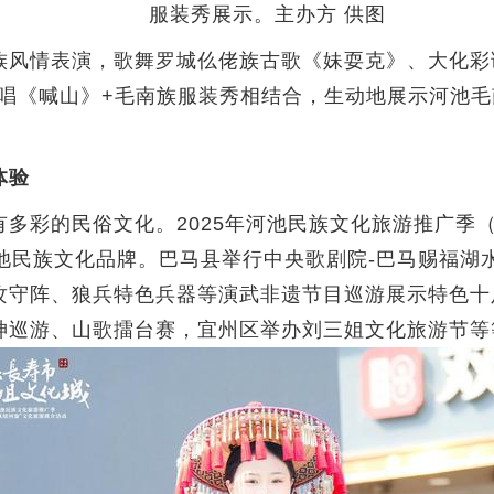
服装秀展示。主办方 供图
风情表演，歌舞罗城仫佬族古歌《妹耍克》、大化彩
弹唱《喊山》+毛南族服装秀相结合，生动地展示河池
体验
的民俗文化。2025年河池民族文化旅游推广季（1
池民族文化品牌。巴马县举行中央歌剧院-巴马赐福湖
攻守阵、狼兵特色兵器等演武非遗节目巡游展示特色十
神巡游、山歌擂台赛，宜州区举办刘三姐文化旅游节等