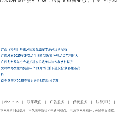
推动现有景区提档升级，培育文旅新业态，丰富旅游体验
广西（梧州）岭南风情文化旅游季系列活动启动
广西发布2025年消费品以旧换新政策 补贴品类范围扩大
广西龙州县举办专场招聘会推进粤桂协作和乡村振兴
凭祥举办文旅商贸嘉年华 推介“跨国门·进东盟”新春旅游品
牌
南宁良庆区2025春节文旅特别活动将启幕
|
About us
|
联系我们
|
广告服务
|
供稿服务
|
法律声明
本网站所刊载信息，不代表中新社和中新网观点。 刊用本网站稿件，务经书面授权。