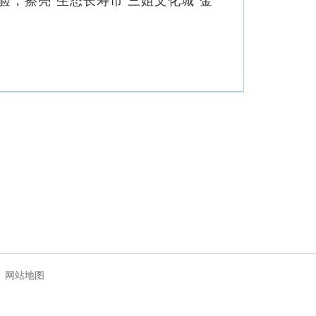
，擦亮“生态长寿市 三姐文化城”金
|
网站地图