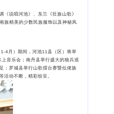
调《说唱河池》、东兰《壮族山歌》
毛南族精美的少数民族服饰以及神秘风
-4月）期间，河池11县（区）将举
水上音乐会；南丹县举行盛大的狼兵巡
足；罗城县举行山歌擂台赛暨仫佬族
等活动不断，精彩纷呈。