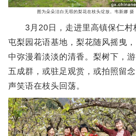
图为朵朵洁白无瑕的梨花在枝头绽放。韦新娜 摄
3月20日，走进里高镇保仁村
屯梨园花语基地，梨花随风摇曳，
中弥漫着淡淡的清香。梨树下，游
五成群，或驻足观赏，或拍照留念
声笑语在枝头回荡。