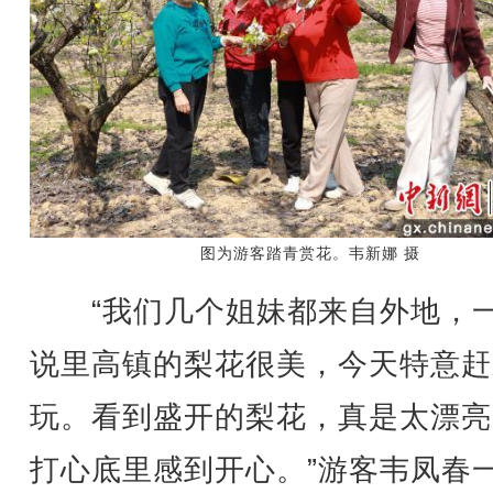
图为游客踏青赏花。韦新娜 摄
“我们几个姐妹都来自外地，
说里高镇的梨花很美，今天特意赶
玩。看到盛开的梨花，真是太漂亮
打心底里感到开心。”游客韦凤春