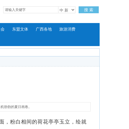
搜 索
社会
东盟文体
广西各地
旅游消费
生机勃勃的夏日画卷。
面，粉白相间的荷花亭亭玉立，绘就