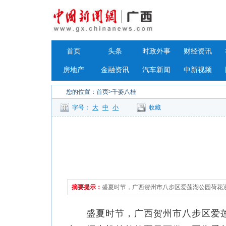
首页
头条
时政外事
财经资讯
房地产
金融资讯
汽车新闻
中新视频
您的位置：
首页
>千姿八桂
字号：
大
中
小
收藏
摘要提示：
盛夏时节，广西贺州市八步区爱莲湖公园荷花
盛夏时节，广西贺州市八步区爱莲