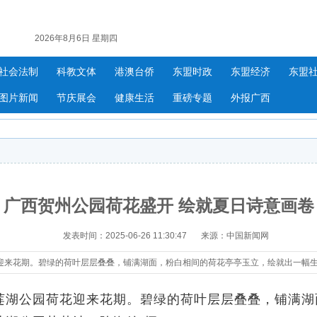
2026年8月6日 星期四
社会法制
科教文体
港澳台侨
东盟时政
东盟经济
东盟
图片新闻
节庆展会
健康生活
重磅专题
外报广西
广西贺州公园荷花盛开 绘就夏日诗意画卷
发表时间：2025-06-26 11:30:47
来源：中国新闻网
迎来花期。碧绿的荷叶层层叠叠，铺满湖面，粉白相间的荷花亭亭玉立，绘就出一幅
湖公园荷花迎来花期。碧绿的荷叶层层叠叠，铺满湖