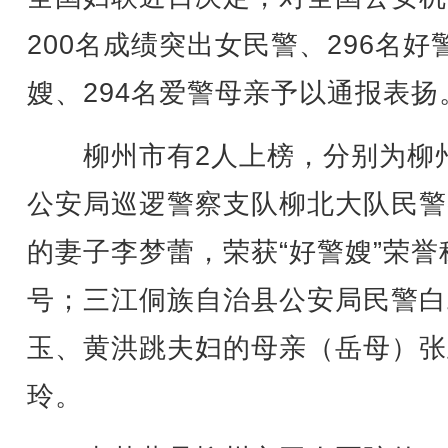
200名成绩突出女民警、296名好
嫂、294名爱警母亲予以通报表扬
柳州市有2人上榜，分别为柳
公安局巡逻警察支队柳北大队民警
的妻子李梦蕾，荣获“好警嫂”荣誉
号；三江侗族自治县公安局民警白
玉、黄洪跳夫妇的母亲（岳母）张
玲。