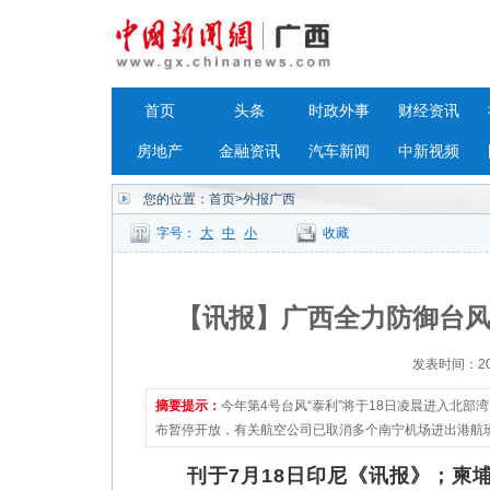
首页
头条
时政外事
财经资讯
房地产
金融资讯
汽车新闻
中新视频
您的位置：
首页
>外报广西
字号：
大
中
小
收藏
【讯报】广西全力防御台风
发表时间：2023
摘要提示：
今年第4号台风“泰利”将于18日凌晨进入北
布暂停开放，有关航空公司已取消多个南宁机场进出港航
刊于7月18日印尼《讯报》；柬