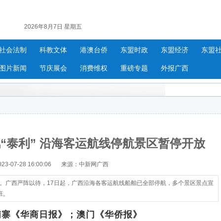
2026年8月7日 星期五
社会法制
科教文体
港澳台侨
东盟时政
东盟经济
东盟
图片新闻
节庆展会
消费维权
重磅专题
外报广西
“泰利” 沿海客运航线停航景区暂停开放
-07-28 16:00:06
来源：中新网广西
部湾。广西严阵以待，17日起，广西沿海各客运航线船舶已全部停航，多个景区景点宣
班。
埔寨《华商日报》；澳门《华侨报》