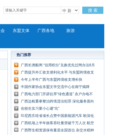
搜 索
社会
东盟文体
广西各地
旅游
热门推荐
广西长洲船闸 “信用积分”兑换优先过闸办法8月
试行
广西提升外汇收支便利化水平 与东盟跨境收支
增长快
今年上半年广西与东盟跨境收支增长快
中国作家协会东盟文学交流中心在南宁揭牌
广西电力部门开辟抗旱“绿色通道” 农户办电不
花钱
广西边检重拳整治跨境违法犯罪 深化服务面向
东盟开放合作
在校生实习要小心避“坑”
印尼西爪哇省省长点赞中国新能源汽车 盼深化
双方合作
广西机场上半年旅客吞吐量突破千万人次 航空
货邮量持续增长
广西野生稻资源保有量居全国首位 杂交水稻种