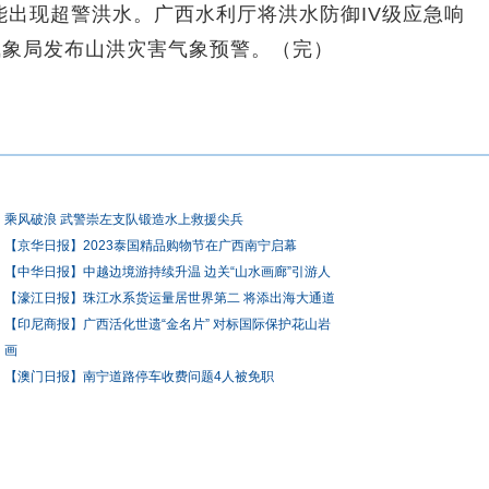
出现超警洪水。广西水利厅将洪水防御IV级应急响
气象局发布山洪灾害气象预警。（完）
乘风破浪 武警崇左支队锻造水上救援尖兵
【京华日报】2023泰国精品购物节在广西南宁启幕
【中华日报】中越边境游持续升温 边关“山水画廊”引游人
【濠江日报】珠江水系货运量居世界第二 将添出海大通道
【印尼商报】广西活化世遗“金名片” 对标国际保护花山岩
画
【澳门日报】南宁道路停车收费问题4人被免职