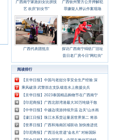
广西南宁家政妇女比拼技
广西钦州警方公开押解犯
艺 欢庆“妇女节”
罪嫌疑人辨认作案现场
广西代表团抵京
探访广西南宁绢纺厂旧址
昔日老厂房今日“网红街”
阅读排行
【京华日报】中国与老挝分享安全生产经验 深
化应急管理领域合作
乘风破浪 武警崇左支队锻造水上救援尖兵
【京华日报】2023泰国精品购物节在广西南宁
启幕
【印尼商报】广西北部湾港最大30万吨级干散
货自动化码头平台全线贯通
【中华日报】中越边境游持续升温 边关“山水画
廊”引游人
【濠江日报】珠江水系货运量居世界第二 将添
出海大通道
【世界日报】广西和海南区域联动 加快推进优
质科技成果落地东盟
【印尼商报】广西活化世遗“金名片” 对标国际