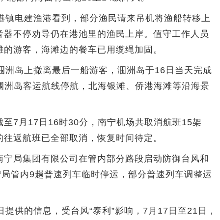
镇电建渔港看到，部分渔民请来吊机将渔船转移上
音器不停劝导仍在港池里的渔民上岸。值守工作人员
滩的游客，海滩边的餐车已用缆绳加固。
洲岛上撤离最后一船游客，涠洲岛于16日当天完成
至涠洲岛客运航线停航，北海银滩、侨港海滩等沿海景
月17日16时30分，南宁机场共取消航班15架
的往返航班已全部取消，恢复时间待定。
宁局集团有限公司在管内部分路段启动防御台风和
宁局管内9趟普速列车临时停运，部分普速列车调整运
供的信息，受台风“泰利”影响，7月17日至21日，