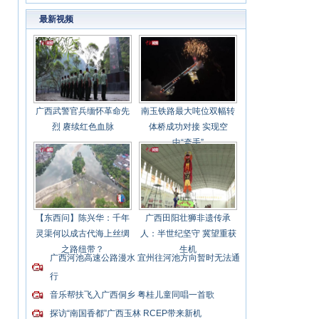
业竞争力强
最新视频
广西武警官兵缅怀革命先
南玉铁路最大吨位双幅转
烈 赓续红色血脉
体桥成功对接 实现空
中“牵手”
【东西问】陈兴华：千年
广西田阳壮狮非遗传承
灵渠何以成古代海上丝绸
人：半世纪坚守 冀望重获
之路纽带？
生机
广西河池高速公路漫水 宜州往河池方向暂时无法通
行
音乐帮扶飞入广西侗乡 粤桂儿童同唱一首歌
探访“南国香都”广西玉林 RCEP带来新机