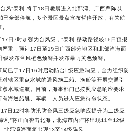
台风“泰利”将于18日凌晨进入北部湾。广西严阵以
船舶已全部停航，多个景区景点宣布暂停开放，有关航
班。
7日7时加强为台风级，“泰利”移动路径较16日预报
严重，预计17日至19日广西部分地区和北部湾海面
午升级发布台风橙色预警并发布暴雨黄色预警。
已于17日16时启动防台Ⅱ级应急响应，全力组织防
艇对辖区重点水域的避风施工船、渔船等开展交通引
重点水域巡航。目前，海事部门已按照应急响应要求
所有海巡船艇、车辆、人员进入应急待命状态。
17日12时将防汛防台风三级应急响应提升为二级应
泰利”将正面袭击北海，北海市内陆将出现11至12级
，北部湾海面将出现13至14级阵风。