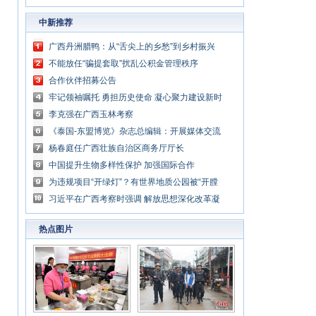
中新推荐
广西丹洲腊鸭：从“舌尖上的乡愁”到乡村振兴
的“利器”
不能放任“骗提套取”扰乱公积金管理秩序
合作伙伴招募公告
牢记领袖嘱托 勇担历史使命 凝心聚力建设新时
代中国特色社会主义壮美广西
李克强在广西玉林考察
《泰国-东盟博览》杂志总编辑：开展媒体交流
讲好中国与东盟合作故事
杨春庭任广西壮族自治区商务厅厅长
中国提升生物多样性保护 加强国际合作
为违规项目“开绿灯”？有世界地质公园被“开膛
破肚”
习近平在广西考察时强调 解放思想深化改革凝
心聚力担当实干 建设新时代中国特色社会主义
热点图片
壮美