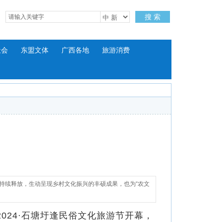
搜 索
社会
东盟文体
广西各地
旅游消费
力持续释放，生动呈现乡村文化振兴的丰硕成果，也为“农文
24·石塘圩逢民俗文化旅游节开幕，