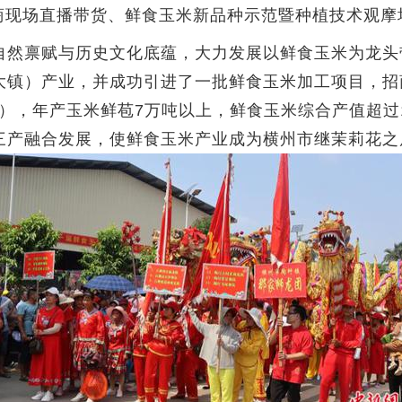
电商现场直播带货、鲜食玉米新品种示范暨种植技术观
禀赋与历史文化底蕴，大力发展以鲜食玉米为龙头带
大镇）产业，并成功引进了一批鲜食玉米加工项目，招
种），年产玉米鲜苞7万吨以上，鲜食玉米综合产值超过
三产融合发展，使鲜食玉米产业成为横州市继茉莉花之