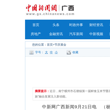
首页
头条
时政外事
财经资讯
房地产
金融资讯
汽车新闻
中新视频
您的位置：
首页
>节庆展会
字号：
大
中
小
收藏
摘要提示：
近日，南宁横州市石塘镇第一届鲜食玉米节暨2
旅”融合发展注入新动能。
中新网广西新闻9月21日电 （杨家