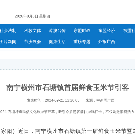
2026年8月6日 星期四
社会法制
科教文体
港澳台侨
东盟时政
东盟经济
东盟
图片新闻
节庆展会
健康生活
重磅专题
外报广西
南宁横州市石塘镇首届鲜食玉米节引客
发表时间：2024-09-21 12:20:03
来源：中新网广西
024·石塘圩逢民俗文化旅游节开幕，吸引众多游客前往游玩打卡，不仅刺激消费活
阳）近日，南宁横州市石塘镇第一届鲜食玉米节暨20