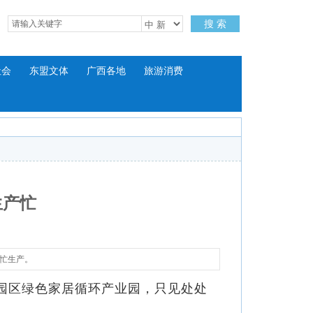
搜 索
社会
东盟文体
广西各地
旅游消费
生产忙
忙生产。
园区绿色家居循环产业园，只见处处