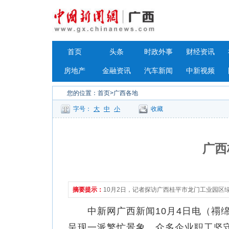
首页
头条
时政外事
财经资讯
房地产
金融资讯
汽车新闻
中新视频
您的位置：
首页
>广西各地
字号：
大
中
小
收藏
广西
摘要提示：
10月2日，记者探访广西桂平市龙门工业园
中新网广西新闻10月4日电（禤绵
呈现一派繁忙景象，众多企业职工坚