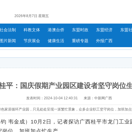
2026年8月7日 星期五
社会法制
科教文体
港澳台侨
东盟时政
东盟经济
东盟
图片新闻
节庆展会
健康生活
重磅专题
外报广西
桂平：国庆假期产业园区建设者坚守岗位
发表时间：2024-10-04 12:40:31
来源：中新网广西
区绿色家居循环产业园，只见处处呈现一派繁忙景象，众多企业职工坚守岗位，加班加点
钧 韦金成）10月2日，记者探访广西桂平市龙门工业
守岗位，加班加点忙生产。