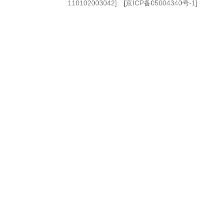
110102003042] [
京ICP备05004340号-1
]