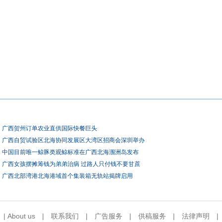
广西贺州订单农业直供国际快餐巨头
广西自贸试验区北海协同发展区大湾区招商会深圳举办
中国目前唯一鲸豚类观鲸标准在广西北海涠洲岛发布
广西女孩摆摊筹钱为弟弟治病 过路人只付钱不要甘蔗
广西北部湾港北海港域首个集装箱无轨站揭牌启用
|
About us
|
联系我们
|
广告服务
|
供稿服务
|
法律声明