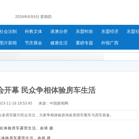
2026年8月6日 星期四
社会法制
科教文体
港澳台侨
东盟时政
东盟经济
东盟
图片新闻
节庆展会
健康生活
重磅专题
外报广西
会开幕 民众争相体验房车生活
-11-18 19:53:45
来源：中国新闻网
众多房车吸引民众关注，大家争相体验咨询各类房车整车与房车装备。
在体验房车露营生活。俞靖 摄