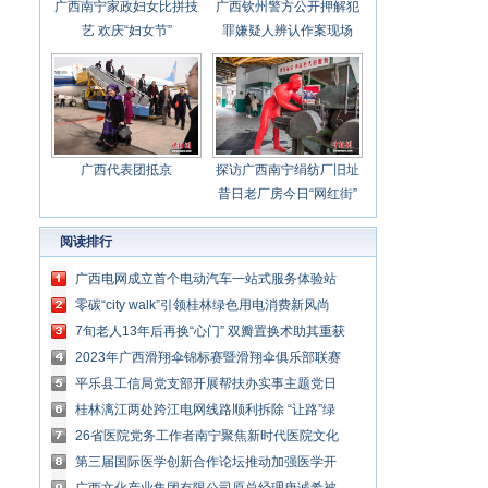
广西南宁家政妇女比拼技
广西钦州警方公开押解犯
艺 欢庆“妇女节”
罪嫌疑人辨认作案现场
广西代表团抵京
探访广西南宁绢纺厂旧址
昔日老厂房今日“网红街”
阅读排行
广西电网成立首个电动汽车一站式服务体验站
零碳“city walk”引领桂林绿色用电消费新风尚
7旬老人13年后再换“心门” 双瓣置换术助其重获
新生
2023年广西滑翔伞锦标赛暨滑翔伞俱乐部联赛
落幕
平乐县工信局党支部开展帮扶办实事主题党日
活动
桂林漓江两处跨江电网线路顺利拆除 “让路”绿
水青山
26省医院党务工作者南宁聚焦新时代医院文化
建设发展
第三届国际医学创新合作论坛推动加强医学开