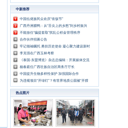
中新推荐
中国仫佬族民众欢庆“依饭节”
广西丹洲腊鸭：从“舌尖上的乡愁”到乡村振兴
的“利器”
不能放任“骗提套取”扰乱公积金管理秩序
合作伙伴招募公告
牢记领袖嘱托 勇担历史使命 凝心聚力建设新时
代中国特色社会主义壮美广西
李克强在广西玉林考察
《泰国-东盟博览》杂志总编辑：开展媒体交流
讲好中国与东盟合作故事
杨春庭任广西壮族自治区商务厅厅长
中国提升生物多样性保护 加强国际合作
为违规项目“开绿灯”？有世界地质公园被“开膛
破肚”
热点图片