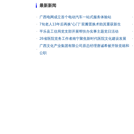
最新新闻
广西电网成立首个电动汽车一站式服务体验站
7旬老人13年后再换“心门” 双瓣置换术助其重获新生
平乐县工信局党支部开展帮扶办实事主题党日活动
26省医院党务工作者南宁聚焦新时代医院文化建设发展
广西文化产业集团有限公司原总经理唐诚希被开除党籍和
公职