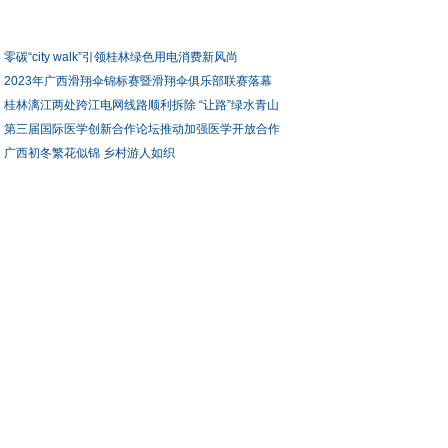
零碳“city walk”引领桂林绿色用电消费新风尚
2023年广西滑翔伞锦标赛暨滑翔伞俱乐部联赛落幕
桂林漓江两处跨江电网线路顺利拆除 “让路”绿水青山
第三届国际医学创新合作论坛推动加强医学开放合作
广西初冬繁花似锦 乡村游人如织