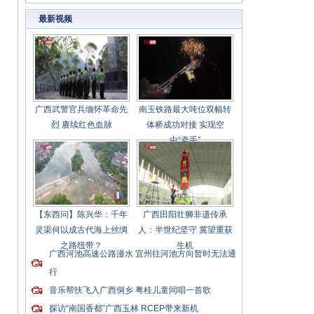
最新视频
广西武警官兵缅怀革命先
南玉铁路最大吨位双幅转
烈 赓续红色血脉
体桥成功对接 实现空
中“牵手”
【东西问】陈兴华：千年
广西田阳壮狮非遗传承
灵渠何以成古代海上丝绸
人：半世纪坚守 冀望重获
之路纽带？
生机
广西河池高速公路漫水 宜州往河池方向暂时无法通
行
音乐帮扶飞入广西侗乡 粤桂儿童同唱一首歌
探访“南国香都”广西玉林 RCEP带来新机