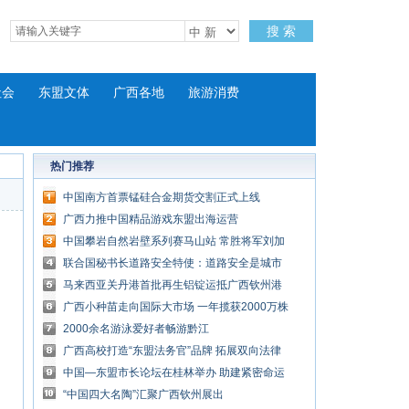
搜 索
社会
东盟文体
广西各地
旅游消费
热门推荐
中国南方首票锰硅合金期货交割正式上线
广西力推中国精品游戏东盟出海运营
中国攀岩自然岩壁系列赛马山站 常胜将军刘加
再夺冠
联合国秘书长道路安全特使：道路安全是城市
进步风向标
马来西亚关丹港首批再生铝锭运抵广西钦州港
广西小种苗走向国际大市场 一年揽获2000万株
外贸订单
2000余名游泳爱好者畅游黔江
广西高校打造“东盟法务官”品牌 拓展双向法律
服务
中国—东盟市长论坛在桂林举办 助建紧密命运
共同体
“中国四大名陶”汇聚广西钦州展出