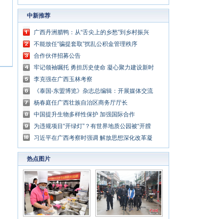
中新推荐
广西丹洲腊鸭：从“舌尖上的乡愁”到乡村振兴
的“利器”
不能放任“骗提套取”扰乱公积金管理秩序
合作伙伴招募公告
牢记领袖嘱托 勇担历史使命 凝心聚力建设新时
代中国特色社会主义壮美广西
李克强在广西玉林考察
《泰国-东盟博览》杂志总编辑：开展媒体交流
讲好中国与东盟合作故事
杨春庭任广西壮族自治区商务厅厅长
中国提升生物多样性保护 加强国际合作
为违规项目“开绿灯”？有世界地质公园被“开膛
破肚”
习近平在广西考察时强调 解放思想深化改革凝
心聚力担当实干 建设新时代中国特色社会主义
热点图片
壮美