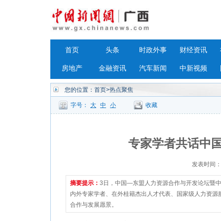
首页
头条
时政外事
财经资讯
房地产
金融资讯
汽车新闻
中新视频
您的位置：
首页
>热点聚焦
字号：
大
中
小
收藏
专家学者共话中
发表时间：202
摘要提示：
3日，中国—东盟人力资源合作与开发论坛暨
内外专家学者、在外桂籍杰出人才代表、国家级人力资源
合作与发展愿景。