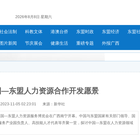
2026年8月8日 星期六
社会法制
科教文体
港澳台侨
东盟时政
东盟经济
东盟
图片新闻
节庆展会
健康生活
重磅专题
外报广西
国—东盟人力资源合作开发愿景
3-11-05 02:23:01
来源：新华社
中国—东盟人力资源服务博览会在广西南宁开幕。中国与东盟国家有关部门领导、国
服务产业园负责人、高技能人才代表等齐聚一堂，探讨中国—东盟在人力资源领域