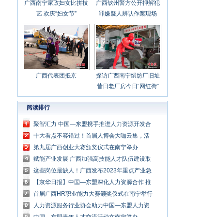
广西南宁家政妇女比拼技
广西钦州警方公开押解犯
艺 欢庆“妇女节”
罪嫌疑人辨认作案现场
广西代表团抵京
探访广西南宁绢纺厂旧址
昔日老厂房今日“网红街”
阅读排行
聚智汇力 中国—东盟携手推进人力资源开发合
作
十大看点不容错过！首届人博会大咖云集，活
动精彩纷呈
第九届广西创业大赛颁奖仪式在南宁举办
赋能产业发展 广西加强高技能人才队伍建设取
得明显成效
这些岗位最缺人！广西发布2023年重点产业急
需紧缺人才目录
【京华日报】中国—东盟深化人力资源合作 推
进人才培养创新创业
首届广西HR职业能力大赛颁奖仪式在南宁举行
人力资源服务行业协会助力中国—东盟人力资