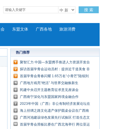
搜 索
社会
东盟文体
广西各地
旅游消费
热门推荐
聚智汇力 中国—东盟携手推进人力资源开发合
作
探访首届学青会运动员村：提供近千道美食 非
遗体验受捧
首届学青会青春闪耀 1.65万名“小青芒”陆续到
位
广西地方戏亮“绝活” 与世界交融焕新生
民建中央召开主题教育征求意见座谈会
广西南宁深化与东盟国家跨境金融合作
2023年中国（广西）非公有制经济发展论坛在
南宁举行
海上丝绸之路文化遗产保护圆桌会议在广西南
宁举办
广西河池建设绿色发展先行试验区 打造生态文
明强区建设样板
首届学青会滑板比赛在广西北海举行 两位亚运