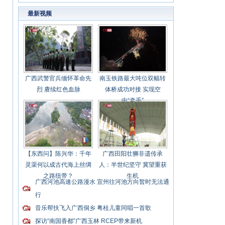
会冠军参赛
最新视频
广西武警官兵缅怀革命先
南玉铁路最大吨位双幅转
烈 赓续红色血脉
体桥成功对接 实现空
中“牵手”
【东西问】陈兴华：千年
广西田阳壮狮非遗传承
灵渠何以成古代海上丝绸
人：半世纪坚守 冀望重获
之路纽带？
生机
广西河池高速公路漫水 宜州往河池方向暂时无法通
行
音乐帮扶飞入广西侗乡 粤桂儿童同唱一首歌
探访“南国香都”广西玉林 RCEP带来新机