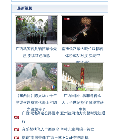
共同体
最新视频
广西武警官兵缅怀革命先
南玉铁路最大吨位双幅转
烈 赓续红色血脉
体桥成功对接 实现空
中“牵手”
【东西问】陈兴华：千年
广西田阳壮狮非遗传承
灵渠何以成古代海上丝绸
人：半世纪坚守 冀望重获
之路纽带？
生机
广西河池高速公路漫水 宜州往河池方向暂时无法通
行
音乐帮扶飞入广西侗乡 粤桂儿童同唱一首歌
探访“南国香都”广西玉林 RCEP带来新机