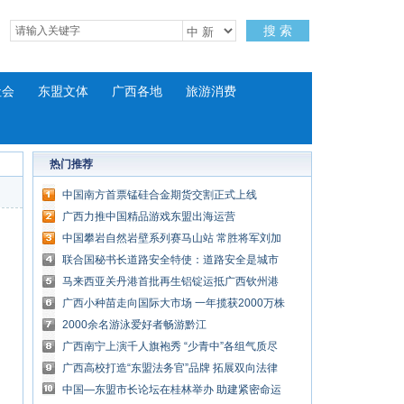
搜 索
社会
东盟文体
广西各地
旅游消费
热门推荐
中国南方首票锰硅合金期货交割正式上线
广西力推中国精品游戏东盟出海运营
中国攀岩自然岩壁系列赛马山站 常胜将军刘加
再夺冠
联合国秘书长道路安全特使：道路安全是城市
进步风向标
马来西亚关丹港首批再生铝锭运抵广西钦州港
广西小种苗走向国际大市场 一年揽获2000万株
外贸订单
2000余名游泳爱好者畅游黔江
广西南宁上演千人旗袍秀 “少青中”各组气质尽
显
广西高校打造“东盟法务官”品牌 拓展双向法律
服务
中国—东盟市长论坛在桂林举办 助建紧密命运