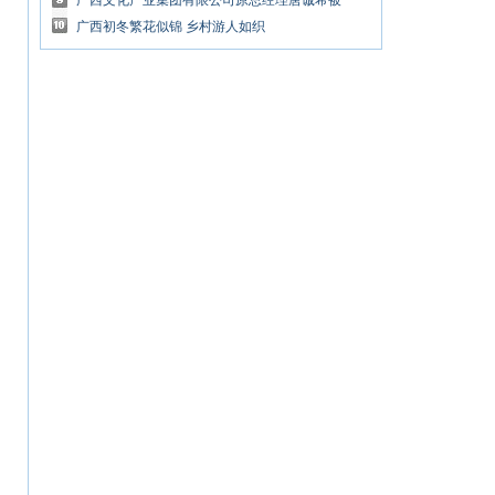
放合作
广西文化产业集团有限公司原总经理唐诚希被
开除党籍和公职
广西初冬繁花似锦 乡村游人如织