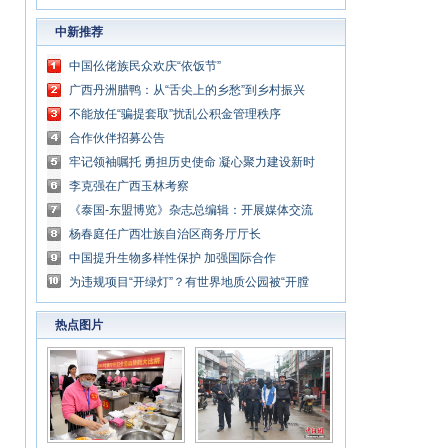
中新推荐
中国仫佬族民众欢庆“依饭节”
广西丹洲腊鸭：从“舌尖上的乡愁”到乡村振兴
的“利器”
不能放任“骗提套取”扰乱公积金管理秩序
合作伙伴招募公告
牢记领袖嘱托 勇担历史使命 凝心聚力建设新时
代中国特色社会主义壮美广西
李克强在广西玉林考察
《泰国-东盟博览》杂志总编辑：开展媒体交流
讲好中国与东盟合作故事
杨春庭任广西壮族自治区商务厅厅长
中国提升生物多样性保护 加强国际合作
为违规项目“开绿灯”？有世界地质公园被“开膛
破肚”
热点图片