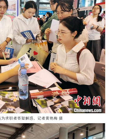
员为求职者答疑解惑。记者黄艳梅 摄