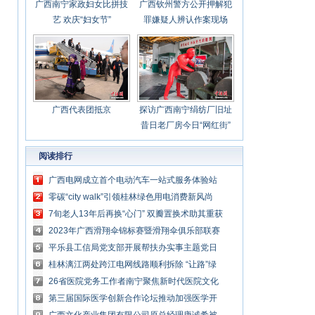
广西南宁家政妇女比拼技
广西钦州警方公开押解犯
艺 欢庆“妇女节”
罪嫌疑人辨认作案现场
广西代表团抵京
探访广西南宁绢纺厂旧址
昔日老厂房今日“网红街”
阅读排行
广西电网成立首个电动汽车一站式服务体验站
零碳“city walk”引领桂林绿色用电消费新风尚
7旬老人13年后再换“心门” 双瓣置换术助其重获
新生
2023年广西滑翔伞锦标赛暨滑翔伞俱乐部联赛
落幕
平乐县工信局党支部开展帮扶办实事主题党日
活动
桂林漓江两处跨江电网线路顺利拆除 “让路”绿
水青山
26省医院党务工作者南宁聚焦新时代医院文化
建设发展
第三届国际医学创新合作论坛推动加强医学开