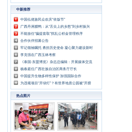
中新推荐
中国仫佬族民众欢庆“依饭节”
广西丹洲腊鸭：从“舌尖上的乡愁”到乡村振兴
的“利器”
不能放任“骗提套取”扰乱公积金管理秩序
合作伙伴招募公告
牢记领袖嘱托 勇担历史使命 凝心聚力建设新时
代中国特色社会主义壮美广西
李克强在广西玉林考察
《泰国-东盟博览》杂志总编辑：开展媒体交流
讲好中国与东盟合作故事
杨春庭任广西壮族自治区商务厅厅长
中国提升生物多样性保护 加强国际合作
为违规项目“开绿灯”？有世界地质公园被“开膛
破肚”
热点图片