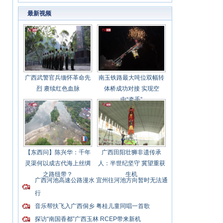
最新视频
广西武警官兵缅怀革命先
南玉铁路最大吨位双幅转
烈 赓续红色血脉
体桥成功对接 实现空
中“牵手”
【东西问】陈兴华：千年
广西田阳壮狮非遗传承
灵渠何以成古代海上丝绸
人：半世纪坚守 冀望重获
之路纽带？
生机
广西河池高速公路漫水 宜州往河池方向暂时无法通
行
音乐帮扶飞入广西侗乡 粤桂儿童同唱一首歌
探访“南国香都”广西玉林 RCEP带来新机