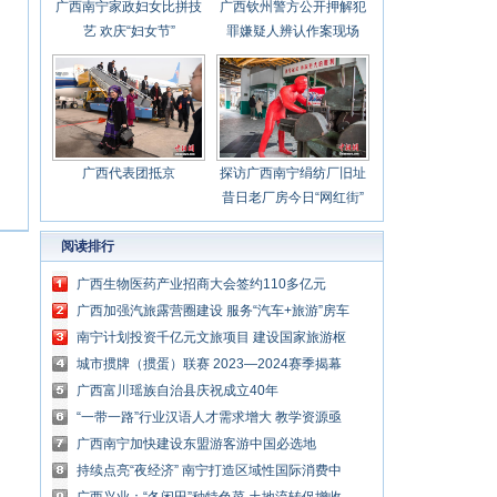
广西南宁家政妇女比拼技
广西钦州警方公开押解犯
艺 欢庆“妇女节”
罪嫌疑人辨认作案现场
广西代表团抵京
探访广西南宁绢纺厂旧址
昔日老厂房今日“网红街”
阅读排行
广西生物医药产业招商大会签约110多亿元
广西加强汽旅露营圈建设 服务“汽车+旅游”房车
文化
南宁计划投资千亿元文旅项目 建设国家旅游枢
纽城市
城市掼牌（掼蛋）联赛 2023—2024赛季揭幕
广西富川瑶族自治县庆祝成立40年
“一带一路”行业汉语人才需求增大 教学资源亟
待开发
广西南宁加快建设东盟游客游中国必选地
持续点亮“夜经济” 南宁打造区域性国际消费中