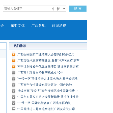
搜 索
社会
东盟文体
广西各地
旅游消费
热门推荐
广西生物医药产业招商大会签约110多亿元
广西加强汽旅露营圈建设 服务“汽车+旅游”房车
文化
南宁计划投资千亿元文旅项目 建设国家旅游枢
纽城市
广西富川瑶族自治县庆祝成立40年
“一带一路”行业汉语人才需求增大 教学资源亟
待开发
广西南宁加快建设东盟游客游中国必选地
持续点亮“夜经济” 南宁打造区域性国际消费中
心城市
中国与东盟应对旅游发展新趋势 共推便捷性旅
游
“一带一路”国际帆船赛在广西北海再启航
中国首批进口越南燕窝运抵广西友谊关口岸