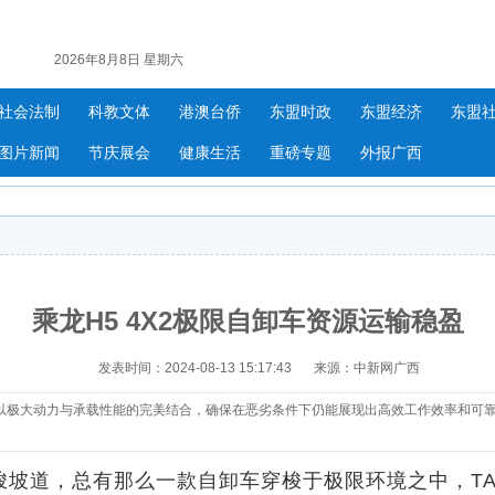
2026年8月8日 星期六
社会法制
科教文体
港澳台侨
东盟时政
东盟经济
东盟
图片新闻
节庆展会
健康生活
重磅专题
外报广西
乘龙H5 4X2极限自卸车资源运输稳盈
发表时间：2024-08-13 15:17:43
来源：中新网广西
以极大动力与承载性能的完美结合，确保在恶劣条件下仍能展现出高效工作效率和可
道，总有那么一款自卸车穿梭于极限环境之中，TA就是