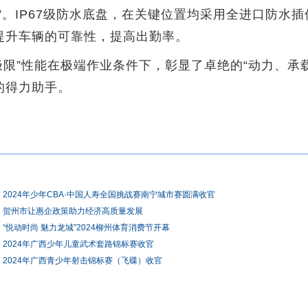
”。IP67级防水底盘，在关键位置均采用全进口防水
提升车辆的可靠性，提高出勤率。
极限”性能在极端作业条件下，彰显了卓绝的“动力、承
的得力助手。
2024年少年CBA·中国人寿全国挑战赛南宁城市赛圆满收官
贺州市让惠企政策助力经济高质量发展
“悦动时尚 魅力龙城”2024柳州体育消费节开幕
2024年广西少年儿童武术套路锦标赛收官
2024年广西青少年射击锦标赛（飞碟）收官