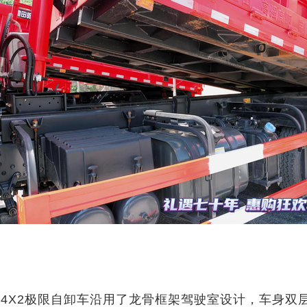
4X2极限自卸车沿用了龙骨框架驾驶室设计，车身双