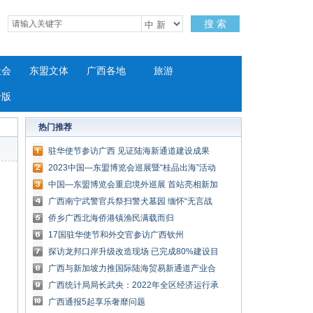
搜 索
社会
东盟文体
广西各地
旅游
专版
热门推荐
驻华使节参访广西 见证陆海新通道建设成果
2023中国—东盟博览会巡展暨“桂品出海”活动
在新加坡开幕
中国—东盟博览会重启境外巡展 首站亮相新加
坡
广西南宁武警官兵祭扫警犬墓园 缅怀“无言战
友”
侨乡广西北海侨港镇渔民满载而归
17国驻华使节和外交官参访广西钦州
探访龙邦口岸升级改造现场 已完成80%建设目
标
广西与新加坡力推国际陆海贸易新通道产业合
作
广西统计局局长武央：2022年全区经济运行承
压前行 发展质量稳步提升
广西通报5起享乐奢靡问题