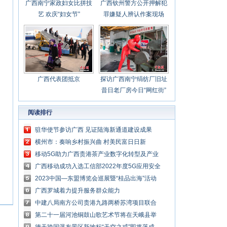
广西南宁家政妇女比拼技
广西钦州警方公开押解犯
艺 欢庆“妇女节”
罪嫌疑人辨认作案现场
广西代表团抵京
探访广西南宁绢纺厂旧址
昔日老厂房今日“网红街”
阅读排行
驻华使节参访广西 见证陆海新通道建设成果
横州市：奏响乡村振兴曲 村美民富日日新
移动5G助力广西贵港茶产业数字化转型及产业
链延伸
广西移动成功入选工信部2022年度5G应用安全
创新推广中心
2023中国—东盟博览会巡展暨“桂品出海”活动
在新加坡开幕
广西罗城着力提升服务群众能力
中建八局南方公司贵港九路两桥苏湾项目联合
开展清明节祭英烈活动
第二十一届河池铜鼓山歌艺术节将在天峨县举