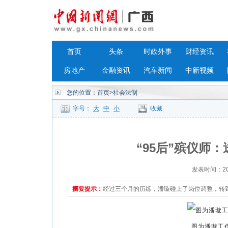
首页
头条
时政外事
财经资讯
房地产
金融资讯
汽车新闻
中新视频
您的位置：
首页
>社会法制
字号：
大
中
小
收藏
“95后”殡仪师
发表时间：2023
摘要提示：
经过三个月的历练，潘璇碰上了岗位调整，转
图为潘璇工