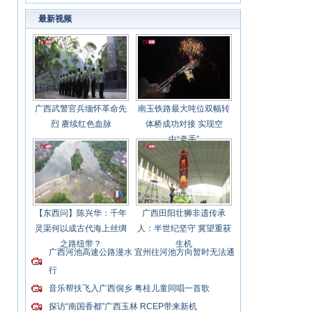
最新视频
广西武警官兵缅怀革命先
南玉铁路最大吨位双幅转
烈 赓续红色血脉
体桥成功对接 实现空
中“牵手”
【东西问】陈兴华：千年
广西田阳壮狮非遗传承
灵渠何以成古代海上丝绸
人：半世纪坚守 冀望重获
之路纽带？
生机
广西河池高速公路漫水 宜州往河池方向暂时无法通
行
音乐帮扶飞入广西侗乡 粤桂儿童同唱一首歌
探访“南国香都”广西玉林 RCEP带来新机