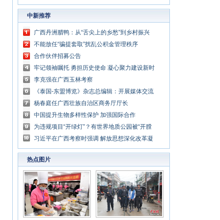
中新推荐
广西丹洲腊鸭：从“舌尖上的乡愁”到乡村振兴
的“利器”
不能放任“骗提套取”扰乱公积金管理秩序
合作伙伴招募公告
牢记领袖嘱托 勇担历史使命 凝心聚力建设新时
代中国特色社会主义壮美广西
李克强在广西玉林考察
《泰国-东盟博览》杂志总编辑：开展媒体交流
讲好中国与东盟合作故事
杨春庭任广西壮族自治区商务厅厅长
中国提升生物多样性保护 加强国际合作
为违规项目“开绿灯”？有世界地质公园被“开膛
破肚”
习近平在广西考察时强调 解放思想深化改革凝
心聚力担当实干 建设新时代中国特色社会主义
热点图片
壮美