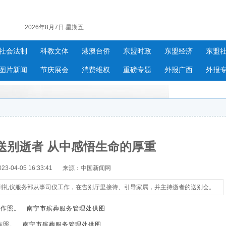
2026年8月7日 星期五
社会法制
科教文体
港澳台侨
东盟时政
东盟经济
东盟
图片新闻
节庆展会
消费维权
重磅专题
外报广西
外报
：送别逝者 从中感悟生命的厚重
-04-05 16:33:41
来源：中国新闻网
到礼仪服务部从事司仪工作，在告别厅里接待、引导家属，并主持逝者的送别会。
作照。 南宁市殡葬服务管理处供图