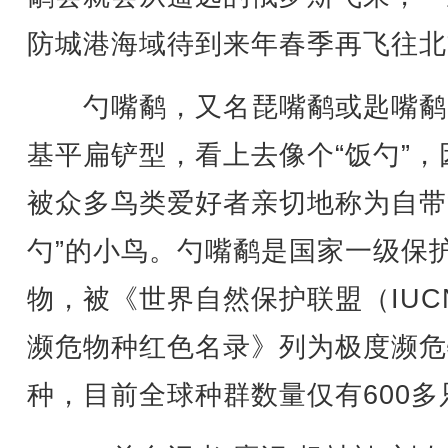
防城港海域待到来年春季再飞往北
勺嘴鹬，又名琵嘴鹬或匙嘴鹬
基平扁铲型，看上去像个“饭勺”，
被众多鸟类爱好者亲切地称为自带
勺”的小鸟。勺嘴鹬是国家一级保
物，被《世界自然保护联盟（IUC
濒危物种红色名录》列为极度濒危
种，目前全球种群数量仅有600多