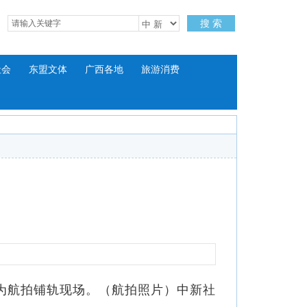
搜 索
社会
东盟文体
广西各地
旅游消费
为航拍铺轨现场。（航拍照片）中新社