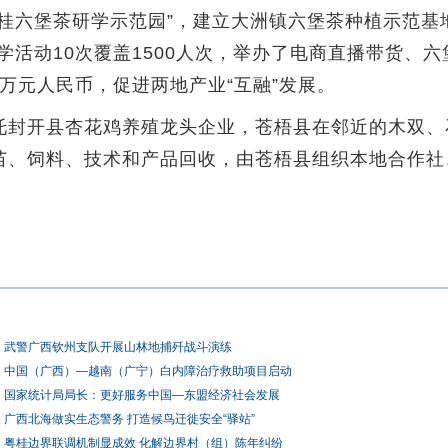
六堡茶研学示范园”，建立大洲镇六堡茶种植示范基地
学活动10次覆盖1500人次，举办了电商直播带货、六
0万元人民币，促进两地产业“互融”发展。
开县杏花鸡养殖龙头企业，苍梧县在邻近的木双、石
鸡苗、饲料、技术和产品回收，由苍梧县组织本地合作
武警广西钦州支队开展山林地捕歼战斗演练
中国（广西）—越南（广宁）白内障治疗救助项目启动
国家统计局局长：更好服务中国—东盟经济社会发展
广西北海做实生态警务 打造候鸟迁徙安全“驿站”
粤桂边界联调机制显成效 化解边界村（组）陈年纠纷