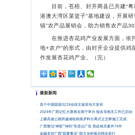
目前，苍梧、封开两县已共建“粤桂
港澳大湾区菜篮子”基地建设，开展研
镇”农产品展销会，助力销售农产品3
在推进杏花鸡产业发展方面，依托封
地+农户”的形式，由封开企业提供
作发展杏花鸡产业。（完）
最新新闻
首个中国国道G219全段文旅宣传片发布
2024年广西记忆大赛将在南宁举办 报名等相关工作已启动
上横高速公路跨越湘桂铁路罗料分离式立交桥施工完成
广西整治“神医”“神药”等违法广告 查处相关案件74件
金融支持广西“甜蜜事业” 助力乡村振兴阔步前行