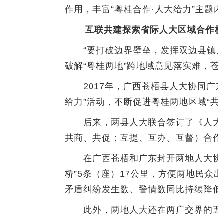
作用，丰富“粤桂合作·人大给力”主
互联共建探索省际人大区域合作
“要打破边界壁垒，发挥双边县镇人
破解“粤桂两地”跨地域意见落实难，
2017年，广西苍梧县人大协同广
给力”活动，不断促进粤桂两地区域“共
后来，两县人大联合签订了《人大代
共商、共促；互提、互办、互督）合
在广西苍梧和广东封开两地人大协同
桥”5条（座）17公里，方便两地民
矛盾纠纷发生数、警情数同比持续降
此外，两地人大还在两广交界的五号