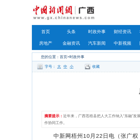
首页
头条
时政外事
财经资讯
房地产
金融资讯
汽车新闻
中新视频
您的位置：
首页
>时政外事
字号：
大
中
小
收藏
摘要提示：
近年来，广西苍梧县把人大工作纳入“东融”发
作协同工作。
中新网梧州10月22日电（张广权 