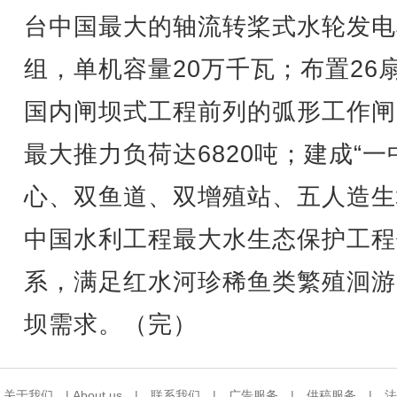
台中国最大的轴流转桨式水轮发电
组，单机容量20万千瓦；布置26
国内闸坝式工程前列的弧形工作闸
最大推力负荷达6820吨；建成“一
心、双鱼道、双增殖站、五人造生
中国水利工程最大水生态保护工程
系，满足红水河珍稀鱼类繁殖洄游
坝需求。（完）
关于我们
|
About us
|
联系我们
|
广告服务
|
供稿服务
|
法